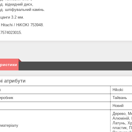
од. відкидний диск,
од. шліфувальний камінь.
цанги 3.2 мм.
Hitachi / HiKOKI 753948.
7574023015.
еристики
і атрибути
к
Hikoki
иробник
Тайвань
Новий
Дерево, Ме
Алюміній, 
Латунь, Хр
 матеріалу
пластик, П