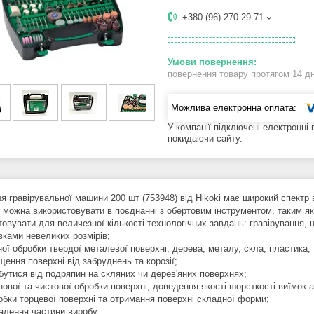
+380 (96) 270-29-71
повернення товару протягом 14 д
У компанії підключені електронні
покидаючи сайту.
ля гравірувальної машини 200 шт (753948) від Hikoki має широкий спектр 
 можна використовувати в поєднанні з обертовим інструментом, таким я
овувати для величезної кількості технологічних завдань: гравірування, 
овками невеликих розмірів;
ої обробки твердої металевої поверхні, дерева, металу, скла, пластика,
ення поверхні від забруднень та корозії;
бутися від подряпин на скляних чи дерев'яних поверхнях;
нової та чистової обробки поверхні, доведення якості шорсткості виїмок 
обки торцевої поверхні та отримання поверхні складної форми;
алення частини виробу;