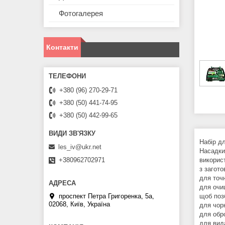
Фотогалерея
Контакти
+380 (96) 270-29-71
+380 (50) 441-74-95
+380 (50) 442-99-65
Набір д
les_iv@ukr.net
Насадки
+380962702971
використ
з загот
для точн
для очищ
проспект Петра Григоренка, 5а,
щоб поз
02068, Київ, Україна
для чор
для обр
для вид