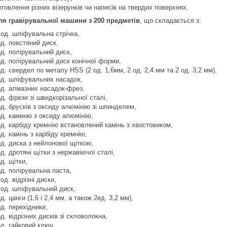
товлення різних візерунків чи написів на твердих поверхнях.
ля гравірувальної машини з 200 предметів
, що складається з:
 од. шліфувальна стрічка,
од. повстяний диск,
од. полірувальний диск,
од. полірувальний диск конічної форми,
од. свердел по металу HSS (2 од. 1,6мм, 2 од. 2,4 мм та 2 од. 3,2 мм),
од. шліфувальних насадок,
од. алмазних насадок-фрез,
од. фрези зі швидкорізальної сталі,
од. брусків з оксиду алюмінію зі шпинделем,
од. каменю з оксиду алюмінію,
од. карбіду кремнію встановлений камінь з хвостовиком,
од. камінь з карбіду кремнію,
од. диска з нейлонової щіткою,
од. дротяні щітки з нержавіючої сталі,
од. щітки,
од. полірувальна паста,
 од. відрізні диски,
 од. шліфувальний диск,
од. цанги (1,6 і 2,4 мм, а також 2ед. 3,2 мм),
од. перехідники,
од. відрізних дисків зі скловолокна,
од. гайковий ключ,