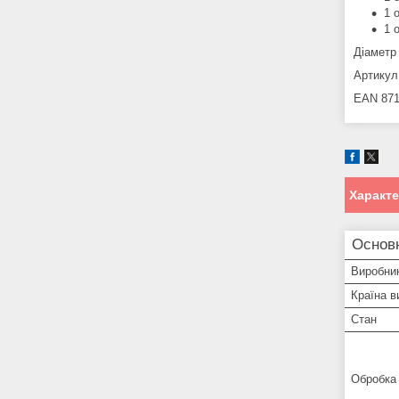
1 
1 
Діаметр 
Артикул 
EAN 871
Характ
Основн
Виробни
Країна в
Стан
Обробка