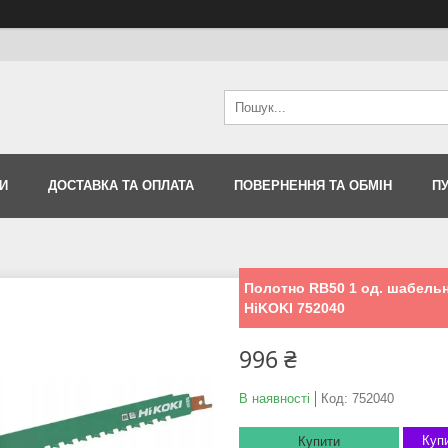
И
ДОСТАВКА ТА ОПЛАТА
ПОВЕРНЕННЯ ТА ОБМІН
П
Полотно RB50 1 од. шабельно
HiKOKI 752040
996 ₴
В наявності
Код:
752040
Купи
Купити