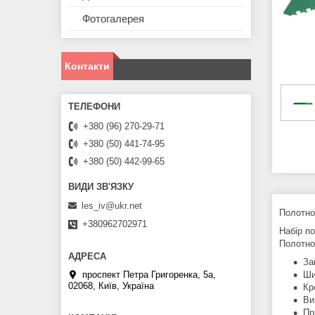
Фотогалерея
Контакти
+380 (96) 270-29-71
+380 (50) 441-74-95
+380 (50) 442-99-65
les_iv@ukr.net
Полотно 
+380962702971
Набір по
Полотно
За
проспект Петра Григоренка, 5а,
Ши
02068, Київ, Україна
Кр
Ви
Пр