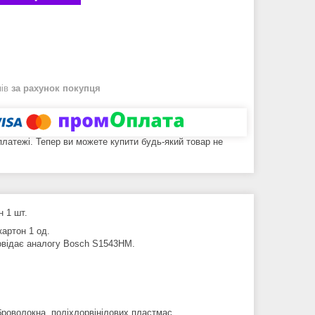
нів
за рахунок покупця
 платежі. Тепер ви можете купити будь-який товар не
н 1 шт.
картон 1 од.
повідає аналогу Bosch S1543HM.
броволокна, поліхлорвінілових пластмас,