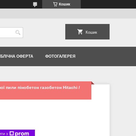
Кошик
Кошик
УБЛІЧНА ОФЕРТА
ФОТОГАЛЕРЕЯ
ї пили пінобетон газобетон Hitachi /
ти з