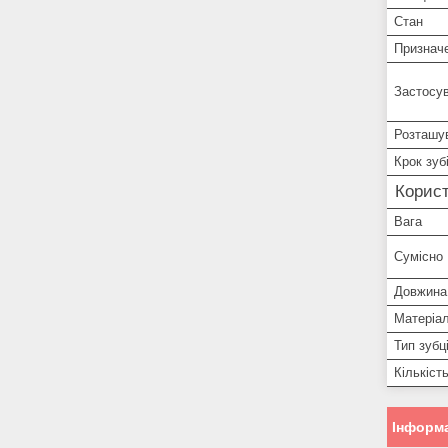
Стан
Признач
Застосу
Розташув
Крок зуб
Корист
Вага
Сумісно
Довжина
Матеріа
Тип зубц
Кількіст
Інформа