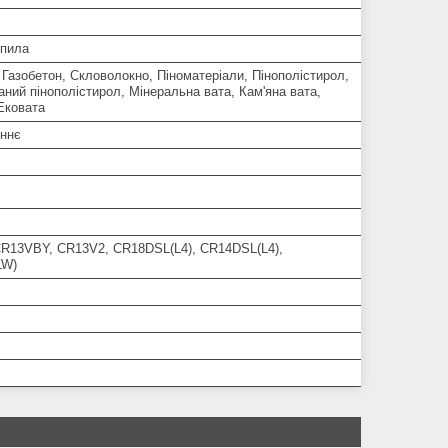
пила
 Газобетон, Скловолокно, Піноматеріали, Пінополістирол,
ний пінополістирол, Мінеральна вата, Кам'яна вата,
Ековата
ннє
R13VBY, CR13V2, CR18DSL(L4), CR14DSL(L4),
LW)