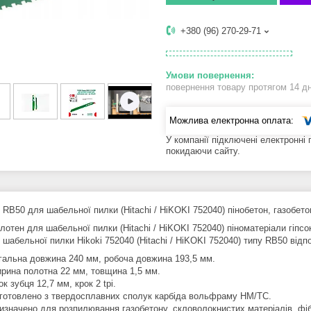
+380 (96) 270-29-71
повернення товару протягом 14 д
У компанії підключені електронні
покидаючи сайту.
RB50 для шабельної пилки (Hitachi / HiKOKI 752040) пінобетон, газобето
лотен для шабельної пилки (Hitachi / HiKOKI 752040) піноматеріали гіпсо
 шабельної пилки Hikoki 752040 (Hitachi / HiKOKI 752040) типу RB50 від
гальна довжина 240 мм, робоча довжина 193,5 мм.
рина полотна 22 мм, товщина 1,5 мм.
ок зубця 12,7 мм, крок 2 tpi.
готовлено з твердосплавних сполук карбіда вольфраму HM/TС.
изначено для розпилювання газобетону, скловолокнистих матеріалів, фі