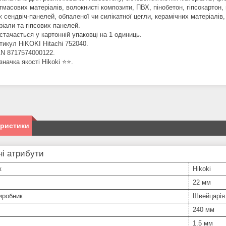
тмасових матеріалів, волокнисті композити, ПВХ, пінобетон, гіпсокартон, 
ж сендвіч-панелей, обпаленої чи силікатної цегли, керамічних матеріалів,
ріали та гіпсових панелей.
стачається у картонній упаковці на 1 одиниць.
тикул HiKOKI Hitachi 752040.
N 8717574000122.
значка якості Hikoki ⭐️⭐️.
еристики
і атрибути
к
Hikoki
22 мм
иробник
Швейцарія
240 мм
1.5 мм