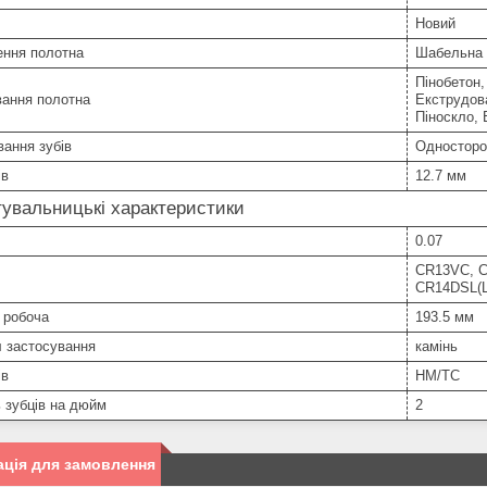
Новий
ення полотна
Шабельна 
Пінобетон,
вання полотна
Екструдова
Піноскло, 
ання зубів
Односторо
ів
12.7 мм
увальницькі характеристики
0.07
CR13VC, C
CR14DSL(
 робоча
193.5 мм
л застосування
камінь
ів
HM/TC
ь зубців на дюйм
2
ція для замовлення