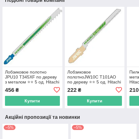
Подібні товари компанії
Лобзиковое полотно
Лобзиковое
Пилк
JPU10 T345XF по дереву
полотноJW10C T101AO
мета
з металом ⭐️⭐️ 5 од. Hitachi
по дереву ⭐️⭐️ 5 од. Hitachi
Hita
/ HiKOKI 750031
/ HiKOKI 750036
456
222
210
₴
₴
Купити
Купити
Акційні пропозиції та новинки
–5%
–5%