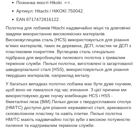
Позначка якості Hikoki: ⭐️⭐️.
Артикул: Hitachi / HiKOKI 750042.
EAN 8717472816122.
Полотна для лобзиків Hitachi надзвичайно міцні та довговічні
завдяки використанню високоякісних матеріалів.
Високовуглецева сталь (HCS) використовується для різання
м’яких матеріалів, таких як деревина, ДСП, пластик чи ДСП з
пластиковим покриттям. Вуглецева сталь спеціально
підібрана для виробництва пилкового полотна з тривалим
терміном служби. Пильні полотна, виготовлені із загартованої
швидкорізальної сталі (HSS), використовуються для різання
твердіших матеріалів, наприклад металу.
У багатьох випадках полотно лобзика має бути дуже гнучким,
щоб воно не ламалося під час згинання. З цієї причини ми
використовуємо дуже гнучку комбінацію HCS і HSS -
біметалічні леза (BiM).Пильні диски з твердосплавних сполук
(HM/TC) доступні для різання нержавіючої сталі, армованого
скловолокном пластику та навіть плитки. Пильні полотна
HM/TC мають надзвичайно гострі зуби з високою потужністю
пиляння та надтривалим терміном служби.