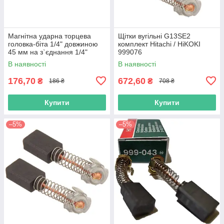
Магнітна ударна торцева
Щітки вугільні G13SE2
головка-біта 1/4" довжиною
комплект Hitachi / HiKOKI
45 мм на з`єднання 1/4"
999076
Hikoki (Hitachi) 752362
В наявності
В наявності
176,70
672,60
₴
₴
186 ₴
708 ₴
Купити
Купити
–5%
–5%