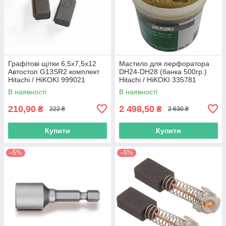
Графітові щітки 6,5х7,5х12
Мастило для перфоратора
Автостоп G13SR2 комплект
DH24-DH28 (банка 500гр.)
Hitachi / HiKOKI 999021
Hitachi / HiKOKI 335781
В наявності
В наявності
210,90
2 498,50
₴
₴
222 ₴
2 630 ₴
Купити
Купити
–5%
–5%