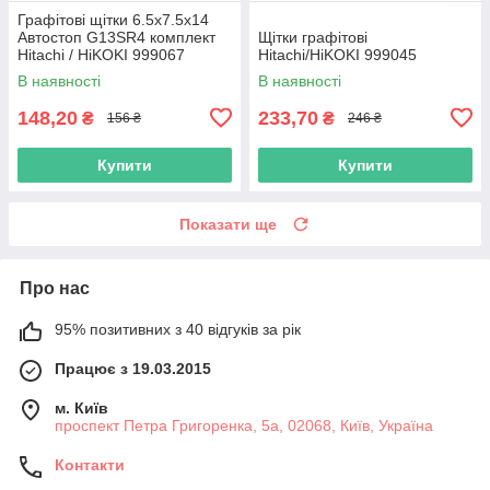
Графітові щітки 6.5х7.5х14
Автостоп G13SR4 комплект
Щітки графітові
Hitachi / HiKOKI 999067
Hitachi/HiKOKI 999045
В наявності
В наявності
148,20
233,70
₴
₴
156 ₴
246 ₴
Купити
Купити
Показати ще
Про нас
95% позитивних з 40 відгуків за рік
Працює з 19.03.2015
м. Київ
проспект Петра Григоренка, 5а, 02068, Київ, Україна
Контакти