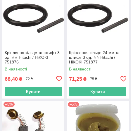
Кріплення кільце та штифт 3
Кріплення кільце 24 мм та
од. ⭐️⭐️ Hitachi / HiKOKI
штифт 3 од. ⭐️⭐️ Hitachi /
751876
HiKOKI 751877
В наявності
В наявності
68,40
71,25
₴
₴
72 ₴
75 ₴
Купити
Купити
–5%
–5%