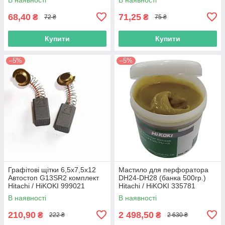
68,40
71,25
₴
₴
72 ₴
75 ₴
Купити
Купити
–5%
–5%
Графітові щітки 6,5х7,5х12
Мастило для перфоратора
Автостоп G13SR2 комплект
DH24-DH28 (банка 500гр.)
Hitachi / HiKOKI 999021
Hitachi / HiKOKI 335781
В наявності
В наявності
210,90
2 498,50
₴
₴
222 ₴
2 630 ₴