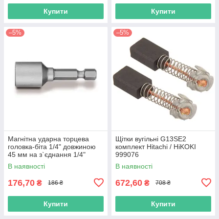
Купити
Купити
–5%
–5%
Магнітна ударна торцева
Щітки вугільні G13SE2
головка-біта 1/4" довжиною
комплект Hitachi / HiKOKI
45 мм на з`єднання 1/4"
999076
Hikoki (Hitachi) 752362
В наявності
В наявності
176,70
672,60
₴
₴
186 ₴
708 ₴
Купити
Купити