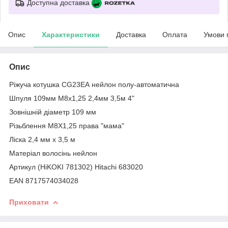
Доступна доставка
Опис
Характеристики
Доставка
Оплата
Умови 
Опис
Ріжуча котушка CG23EA нейлон полу-автоматична
Шпуля 109мм M8х1,25 2,4мм 3,5м 4"
Зовнішній діаметр 109 мм
Різьблення M8X1,25 права "мама"
Ліска 2,4 мм х 3,5 м
Матеріал волосінь нейлон
Артикул (HiKOKI 781302) Hitachi 683020
EAN 8717574034028
Приховати