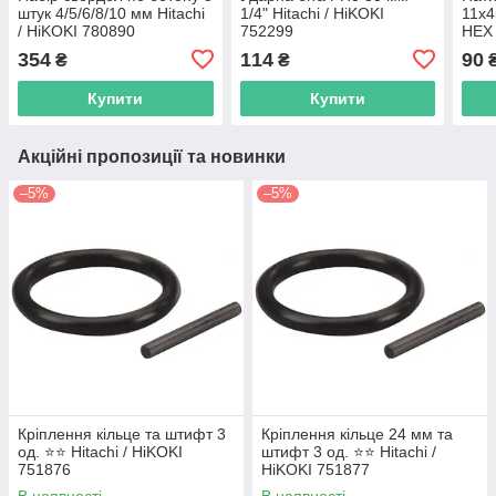
штук 4/5/6/8/10 мм Hitachi
1/4" Hitachi / HiKOKI
11х4
/ HiKOKI 780890
752299
HEX 
752
354
114
90
₴
₴
Купити
Купити
Акційні пропозиції та новинки
–5%
–5%
Кріплення кільце та штифт 3
Кріплення кільце 24 мм та
од. ⭐️⭐️ Hitachi / HiKOKI
штифт 3 од. ⭐️⭐️ Hitachi /
751876
HiKOKI 751877
В наявності
В наявності