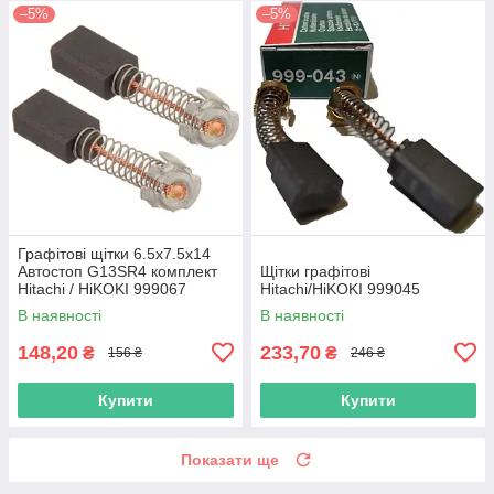
–5%
–5%
Графітові щітки 6.5х7.5х14
Автостоп G13SR4 комплект
Щітки графітові
Hitachi / HiKOKI 999067
Hitachi/HiKOKI 999045
В наявності
В наявності
148,20
233,70
₴
₴
156 ₴
246 ₴
Купити
Купити
Показати ще