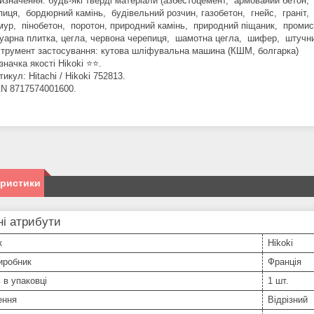
изначення: будь-які тверді матеріали (азбестоцемент, армований бетон,
пиця, бордюрний камінь, будівельний розчин, газобетон, гнейс, граніт, е
ур, пінобетон, поротон, природний камінь, природний піщаник, промисл
уарна плитка, цегла, червона черепиця, шамотна цегла, шифер, штучни
струмент застосування: кутова шліфувальна машина (КШМ, болгарка)
значка якості Hikoki ⭐️⭐️.
тикул: Hitachi / Hikoki 752813.
N 8717574001600.
еристики
і атрибути
к
Hikoki
иробник
Франція
ь в упаковці
1 шт.
ення
Відрізний