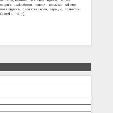
 асфальт, базальт, безшовна підлога, бетона
терніт, залізобетон, кварцит, кераміка, клінкер,
ова підлога, силікатна цегла, тераццо, травертін,
й камінь, тощо).