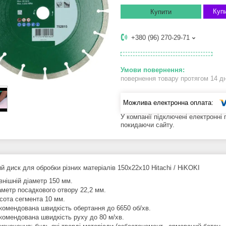
Купи
Купити
+380 (96) 270-29-71
повернення товару протягом 14 д
У компанії підключені електронні
покидаючи сайту.
й диск для обробки різних матеріалів 150х22х10 Hitachi / HiKOKI
внішній діаметр 150 мм.
аметр посадкового отвору 22,2 мм.
сота сегмента 10 мм.
комендована швидкість обертання до 6650 об/хв.
комендована швидкість руху до 80 м/хв.