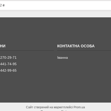
2 ₴
 270-29-71
Іванна
 441-74-95
 442-99-65
Сайт створений на маркетплейсі
Prom.ua