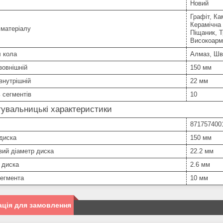
Новий
Графіт, Ка
Керамічна 
 матеріалу
Піщаник, 
Високоармо
л кола
Алмаз, Шв
зовнішній
150 мм
внутрішній
22 мм
ь сегментів
10
увальницькі характеристики
871757400
диска
150 мм
ий діаметр диска
22.2 мм
 диска
2.6 мм
сегмента
10 мм
ція для замовлення