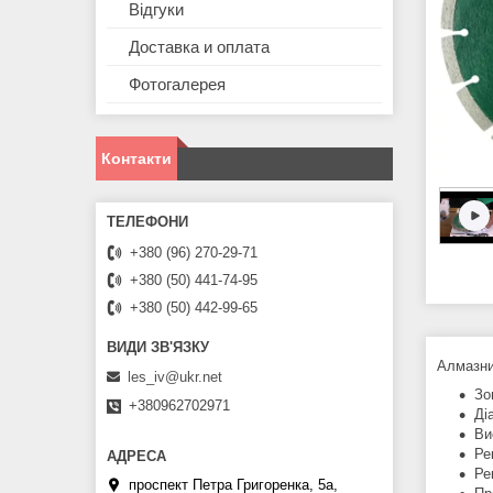
Відгуки
Доставка и оплата
Фотогалерея
Контакти
+380 (96) 270-29-71
+380 (50) 441-74-95
+380 (50) 442-99-65
Алмазни
les_iv@ukr.net
Зо
+380962702971
Ді
Ви
Ре
Ре
проспект Петра Григоренка, 5а,