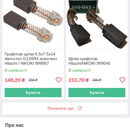
Графітові щітки 6.5х7.5х14
Автостоп G13SR4 комплект
Щітки графітові
Hitachi / HiKOKI 999067
Hitachi/HiKOKI 999045
В наявності
В наявності
148,20
233,70
₴
₴
156 ₴
246 ₴
Купити
Купити
Показати ще
Про нас