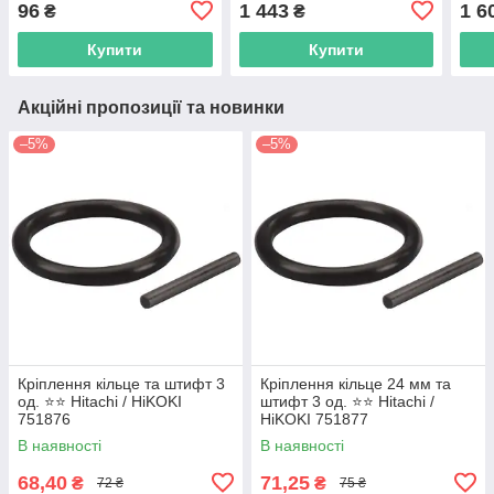
96
1 443
1 6
₴
₴
Купити
Купити
Акційні пропозиції та новинки
–5%
–5%
Кріплення кільце та штифт 3
Кріплення кільце 24 мм та
од. ⭐️⭐️ Hitachi / HiKOKI
штифт 3 од. ⭐️⭐️ Hitachi /
751876
HiKOKI 751877
В наявності
В наявності
68,40
71,25
₴
₴
72 ₴
75 ₴