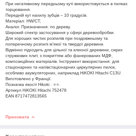
При негативному передньому куті використовується в пилках
торцювання.
Передній кут нахилу зубців – 10 градусів.
Матеріал: HW/CT;
Аналог.
Призначення: по дереву.
Широкий спектр застосування у сфері деревообробки.
Для хороших чистих розпилів при поздовжньому та
поперечному розпилі м'якої та твердої деревини.
Відмінно підходить для цільної та клеєної деревини, сирих
стружкових плит, з покриттям або фанерованих МДФ,
композиційних матеріалів.
Інструмент використання: для
стаціонарних та напівстаціонарних циркулярних пилок,
особливо акумуляторних, наприклад HiKOKI Hitachi C13U.
Виготовлено у Франції.
Позначка якості
Hikoki
: ⭐️⭐️.
Артикул HiKOKI Hitachi 752478
EAN 8717472813565
Приховати