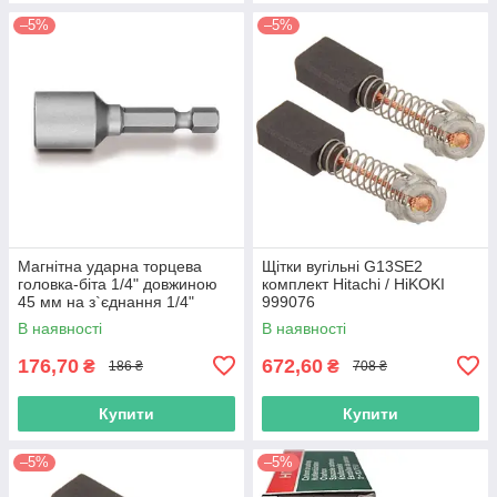
–5%
–5%
Магнітна ударна торцева
Щітки вугільні G13SE2
головка-біта 1/4" довжиною
комплект Hitachi / HiKOKI
45 мм на з`єднання 1/4"
999076
Hikoki (Hitachi) 752362
В наявності
В наявності
176,70
672,60
₴
₴
186 ₴
708 ₴
Купити
Купити
–5%
–5%