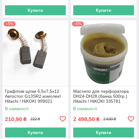
Купити
Купити
–5%
–5%
Графітові щітки 6,5х7,5х12
Мастило для перфоратора
Автостоп G13SR2 комплект
DH24-DH28 (банка 500гр.)
Hitachi / HiKOKI 999021
Hitachi / HiKOKI 335781
В наявності
В наявності
210,90
2 498,50
₴
₴
222 ₴
2 630 ₴
Купити
Купити