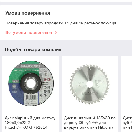
Умови повернення
Повернення товару впродовж 14 днів за рахунок покупця
Всі умови повернення
Подібні товари компанії
Диск відрізний для металу
Диск пиляльний 185х30 по
Диск
180х3,0х22,2
дереву 36 зуб ⭐️⭐️ для
зуб 
Hitachi/HiKOKI 752514
циркулярних пил Hitachi /
пил 
HiKOKI 752432
752