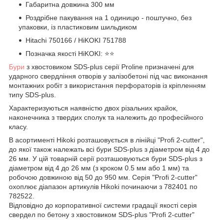
Габаритна довжина 300 мм
Роздрібне пакування на 1 одиницю - поштучно, без
упаковки, із пластиковим шильдиком
Hitachi 750166 / HiKOKI 751788
Позначка якості HiKOKI: ⭐️⭐️
Бури
з хвостовиком SDS-plus серії Proline призначені для
ударного свердління отворів у залізобетоні під час виконання
монтажних робіт з використання перфораторів із кріпленням
типу SDS-plus.
Характеризуються наявністю двох різальних крайок,
наконечника з твердих сполук та належить до професійного
класу.
В асортименті Hikoki розташовується в лінійці "Profi 2-cutter",
до якої також належать всі бури SDS-plus з діаметром від 4 до
26 мм. У цій товарній серії розташовуються бури SDS-plus з
діаметром від 4 до 26 мм (з кроком 0.5 мм або 1 мм) та
робочою довжиною від 50 до 950 мм. Серія "Profi 2-cutter"
охоплює діапазон артикулів Hikoki починаючи з 782401 по
782522.
Відповідно до корпоративної системи градації якості серія
свердел по бетону з хвостовиком SDS-plus "Profi 2-cutter"