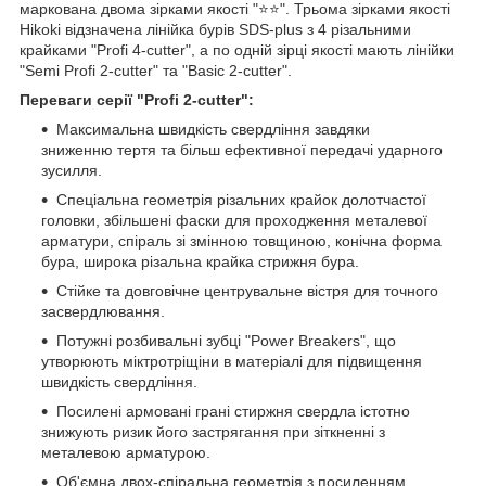
маркована двома зірками якості "⭐️⭐️". Трьома зірками якості
Hikoki відзначена лінійка бурів SDS-plus з 4 різальними
крайками "Profi 4-cutter", а по одній зірці якості мають лінійки
"Semi Profi 2-cutter" та "Basic 2-cutter".
Переваги серії "Profi 2-cutter":
Максимальна швидкість свердління завдяки
зниженню тертя та більш ефективної передачі ударного
зусилля.
Спеціальна геометрія різальних крайок долотчастої
головки, збільшені фаски для проходження металевої
арматури, спіраль зі змінною товщиною, конічна форма
бура, широка різальна крайка стрижня бура.
Стійке та довговічне центрувальне вістря для точного
засвердлювання.
Потужні розбивальні зубці "Power Breakers", що
утворюють міктротріщіни в матеріалі для підвищення
швидкість свердління.
Посилені армовані грані стиржня свердла істотно
знижують ризик його застрягання при зіткненні з
металевою арматурою.
Об'ємна двох-спіральна геометрія з посиленням