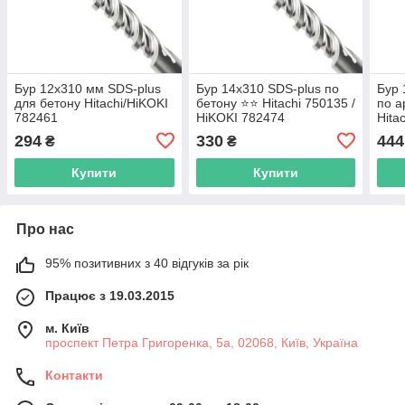
Бур 12х310 мм SDS-plus
Бур 14х310 SDS-plus по
Бур 
для бетону Hitachi/HiKOKI
бетону ⭐️⭐️ Hitachi 750135 /
по а
782461
HiKOKI 782474
Hita
294
330
444
₴
₴
Купити
Купити
Про нас
95% позитивних з 40 відгуків за рік
Працює з 19.03.2015
м. Київ
проспект Петра Григоренка, 5а, 02068, Київ, Україна
Контакти