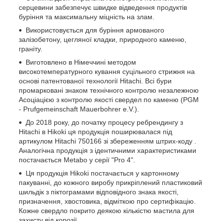
серцевини забезпечує швидке відведення продуктів
буріння та максимальну міцність на злам.
Використовується для буріння армованого
залізобетону, цегляної кладки, природного каменю,
граніту.
Виготовлено в Німеччині методом
високотемпературного кування суцільного стрижня на
основі патентованої технології Hitachi. Всі бури
промарковані знаком технічного контролю незалежною
Асоціацією з контролю якості свердел по каменю (PGM
- Prufgemeinschaft Mauerbohrer e.V.).
До 2018 року, до початку процесу ребрендингу з
Hitachi в Hikoki ця продукція поширювалася під
артикулом Hitachi 750166 зі збереженням штрих-коду .
Аналогічна продукція з ідентичними характеристиками
постачається Metabo у серії "Pro 4".
Ця продукція Hikoki постачається у картонному
пакуванні, до кожного виробу прикріплений пластиковий
шильдік з піктограмами відповідного знака якості,
призначення, хвостовика, відміткою про сертифікацію.
Кожне свердло покрито деякою кількістю мастила для
захисту від корозії.