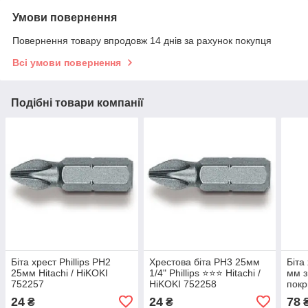
Умови повернення
Повернення товару впродовж 14 днів за рахунок покупця
Всі умови повернення
Подібні товари компанії
Біта хрест Phillips РН2
Хрестова біта PH3 25мм
Біта
25мм Hitachi / HiKOKI
1/4" Phillips ⭐️⭐️⭐️ Hitachi /
мм з
752257
HiKOKI 752258
покр
752
24
24
78
₴
₴