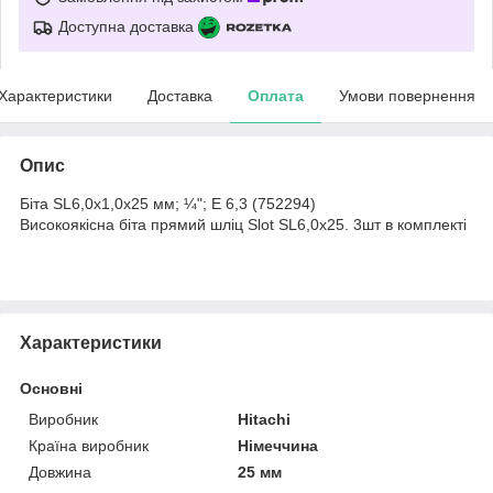
Доступна доставка
Характеристики
Доставка
Оплата
Умови повернення
Опис
Біта SL6,0х1,0х25 мм; ¼"; E 6,3 (752294)
Високоякісна біта прямий шліц Slot SL6,0x25. 3шт в комплекті
Характеристики
Основні
Виробник
Hitachi
Країна виробник
Німеччина
Довжина
25 мм