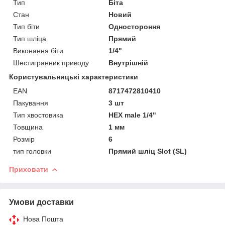
Тип
Біта
Стан
Новий
Тип біти
Одностороння
Тип шліца
Прямий
Виконання біти
1/4"
Шестигранник приводу
Внутрішній
Користувальницькі характеристики
EAN
8717472810410
Пакування
3 шт
Тип хвостовика
HEX male 1/4"
Товщина
1 мм
Розмір
6
тип головки
Прямий шліц Slot (SL)
Приховати
Умови доставки
Нова Пошта