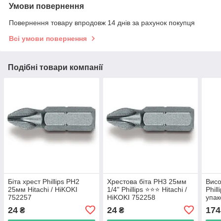
Умови повернення
Повернення товару впродовж 14 днів за рахунок покупця
Всі умови повернення
Подібні товари компанії
Біта хрест Phillips РН2
Хрестова біта PH3 25мм
Висо
25мм Hitachi / HiKOKI
1/4" Phillips ⭐️⭐️⭐️ Hitachi /
Phil
752257
HiKOKI 752258
упак
752
24
24
174
₴
₴