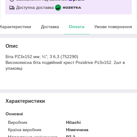
Доступна доставка
Характеристики
Доставка
Оплата
Умови повернення
Опис
Біта PZ3х152 мм; ¼"; З 6,3 (752290)
Високоякісна біта подвійний хрест Pozidrive Pz3x152. 2шт в
упаковці
Характеристики
Основні
Виробник
Hitachi
Країна виробник
Німеччина
Маркування накінечника
PZ 3