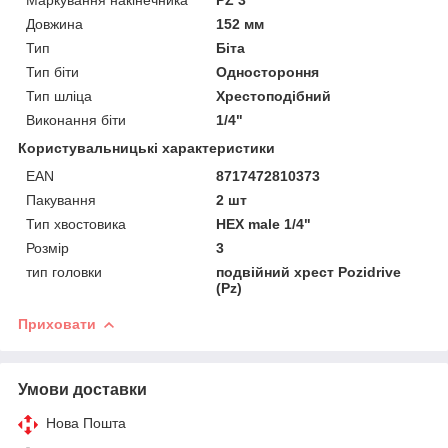
Довжина
152 мм
Тип
Біта
Тип біти
Одностороння
Тип шліца
Хрестоподібний
Виконання біти
1/4"
Користувальницькі характеристики
EAN
8717472810373
Пакування
2 шт
Тип хвостовика
HEX male 1/4"
Розмір
3
тип головки
подвійний хрест Pozidrive
(Pz)
Приховати
Умови доставки
Нова Пошта