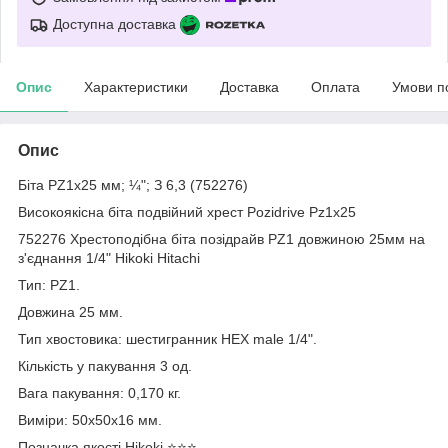
Доступна доставка
Опис
Характеристики
Доставка
Оплата
Умови п
Опис
Біта PZ1х25 мм; ¼"; З 6,3 (752276)
Високоякісна біта подвійний хрест Pozidrive Pz1x25
752276 Хрестоподібна біта позідрайв PZ1 довжиною 25мм на
з'єднання 1/4" Hikoki Hitachi
Тип: PZ1.
Довжина 25 мм.
Тип хвостовика: шестигранник HEX male 1/4".
Кількість у пакування 3 од.
Вага пакування: 0,170 кг.
Виміри: 50x50x16 мм.
Позначка якості Hikoki ⭐️⭐️⭐️.