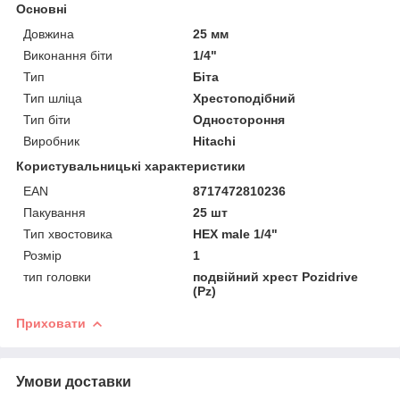
Основні
Довжина
25 мм
Виконання біти
1/4"
Тип
Біта
Тип шліца
Хрестоподібний
Тип біти
Одностороння
Виробник
Hitachi
Користувальницькі характеристики
EAN
8717472810236
Пакування
25 шт
Тип хвостовика
HEX male 1/4"
Розмір
1
тип головки
подвійний хрест Pozidrive
(Pz)
Приховати
Умови доставки