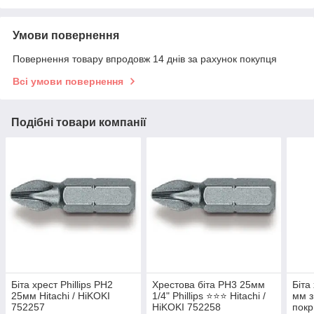
Умови повернення
Повернення товару впродовж 14 днів за рахунок покупця
Всі умови повернення
Подібні товари компанії
Біта хрест Phillips РН2
Хрестова біта PH3 25мм
Біта
25мм Hitachi / HiKOKI
1/4" Phillips ⭐️⭐️⭐️ Hitachi /
мм з
752257
HiKOKI 752258
покр