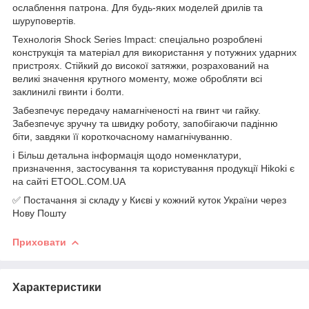
ослаблення патрона. Для будь-яких моделей дрилів та
шуруповертів.
Технологія Shock Series Impact: спеціально розроблені
конструкція та матеріал для використання у потужних ударних
пристроях. Стійкий до високої затяжки, розрахований на
великі значення крутного моменту, може обробляти всі
заклинилі гвинти і болти.
Забезпечує передачу намагніченості на гвинт чи гайку.
Забезпечує зручну та швидку роботу, запобігаючи падінню
біти, завдяки її короткочасному намагнічуванню.
ℹ️ Більш детальна інформація щодо номенклатури,
призначення, застосування та користування продукції Hikoki є
на сайті ETOOL.COM.UA
✅ Постачання зі складу у Києві у кожний куток України через
Нову Пошту
Приховати
Характеристики