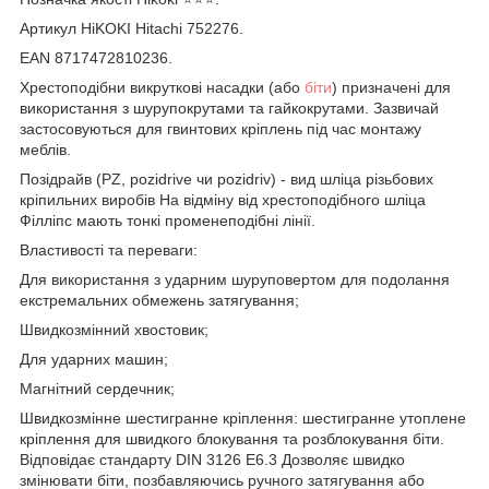
Артикул HiKOKI Hitachi 752276.
EAN 8717472810236.
Хрестоподібни викруткові насадки (або
біти
) призначені для
використання з шурупокрутами та гайкокрутами. Зазвичай
застосовуються для гвинтових кріплень під час монтажу
меблів.
Позідрайв (PZ, pozidrive чи pozidriv) - вид шліца різьбових
кріпильних виробів На відміну від хрестоподібного шліца
Філліпс мають тонкі променеподібні лінії.
Властивості та переваги:
Для використання з ударним шуруповертом для подолання
екстремальних обмежень затягування;
Швидкозмінний хвостовик;
Для ударних машин;
Магнітний сердечник;
Швидкозмінне шестигранне кріплення: шестигранне утоплене
кріплення для швидкого блокування та розблокування біти.
Відповідає стандарту DIN 3126 E6.3 Дозволяє швидко
змінювати біти, позбавляючись ручного затягування або