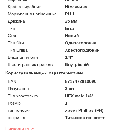
Країна виробник
Німеччина
Маркування накінечника
PH 1
Довжина
25 мм
Тип
Біта
Стан
Новий
Тип біти
Одностороння
Тип шліца
Хрестоподібний
Виконання біти
1/4"
Шестигранник приводу
Внутрішній
Користувальницькі характеристики
EAN
8717472810090
Пакування
3 шт
Тип хвостовика
HEX male 1/4"
Розмір
1
тип головки
хрест Phillips (PH)
покриття
Титанове покриття
Приховати