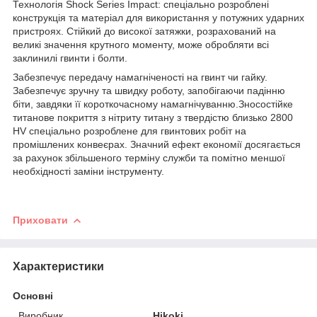
Технологія Shock Series Impact: спеціально розроблені
конструкція та матеріал для використання у потужних ударних
пристроях. Стійкий до високої затяжки, розрахований на
великі значення крутного моменту, може обробляти всі
заклинилі гвинти і болти.
Забезпечує передачу намагніченості на гвинт чи гайку.
Забезпечує зручну та швидку роботу, запобігаючи падінню
біти, завдяки її короткочасному намагнічуванню.Зносостійке
титанове покриття з нітриту титану з твердістю близько 2800
HV спеціально розроблене для гвинтових робіт на
промішлених конвеєрах. Значний ефект економії досягається
за рахунок збільшеного терміну служби та помітно меншої
необхідності заміни інструменту.
Приховати
Характеристики
Основні
Виробник
Hikoki