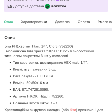
Доступна доставка
Опис
Характеристики
Доставка
Оплата
Умови п
Опис
Біта PH1х25 мм Titan, 1⁄4"; С 6,3 (752260)
Високоякісна біта хрест Phillips PH1x25 зі зносостійким
титановим покриттям 3 шт. у комплекті
Тип хвостовика: шестигранник HEX male 1/4".
Кількість у пакування 3 од.
Вага пакування: 0,170 кг.
Виміри: 50x50x16 мм.
EAN: 8717472810090.
Артикул HiKOKI Hitachi 752260.
Позначка якості Hikoki ⭐️⭐️⭐️.
Хрестоподібни викруткові насадки (або
біти
) призначені для