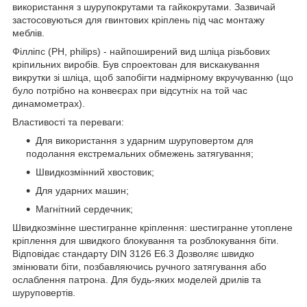
використання з шурупокрутами та гайкокрутами. Зазвичай
застосовуються для гвинтових кріплень під час монтажу
меблів.
Філліпс (PH, philips) - найпоширений вид шліца різьбових
кріпильних виробів. Був спроектован для вискакування
викрутки зі шліца, щоб запобігти надмірному вкручуванню (що
було потрібно на конвеєрах при відсутніх на той час
динамометрах).
Властивості та переваги:
Для використання з ударним шуруповертом для
подолання екстремальних обмежень затягування;
Швидкозмінний хвостовик;
Для ударних машин;
Магнітний сердечник;
Швидкозмінне шестигранне кріплення: шестигранне утоплене
кріплення для швидкого блокування та розблокування біти.
Відповідає стандарту DIN 3126 E6.3 Дозволяє швидко
змінювати біти, позбавляючись ручного затягування або
ослаблення патрона. Для будь-яких моделей дрилів та
шуруповертів.