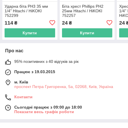
Ударна біта РН3 35 мм
Біта хрест Phillips РН2
Хрес
1/4" Hitachi / HiKOKI
25мм Hitachi / HiKOKI
1/4" 
752299
752257
HiKO
114
24
24
₴
₴
Купити
Купити
Про нас
95% позитивних з 40 відгуків за рік
Працює з 19.03.2015
м. Київ
проспект Петра Григоренка, 5а, 02068, Київ, Україна
Контакти
Сьогодні працює з 09:00 до 18:00
Показати весь графік роботи