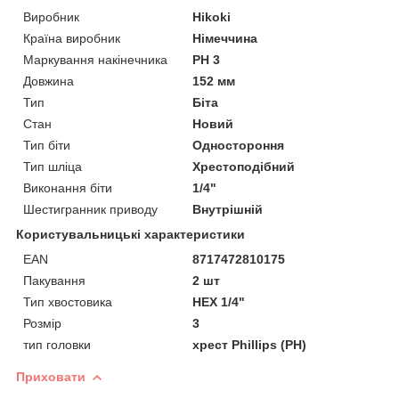
Виробник
Hikoki
Країна виробник
Німеччина
Маркування накінечника
PH 3
Довжина
152 мм
Тип
Біта
Стан
Новий
Тип біти
Одностороння
Тип шліца
Хрестоподібний
Виконання біти
1/4"
Шестигранник приводу
Внутрішній
Користувальницькі характеристики
EAN
8717472810175
Пакування
2 шт
Тип хвостовика
HEX 1/4"
Розмір
3
тип головки
хрест Phillips (PH)
Приховати