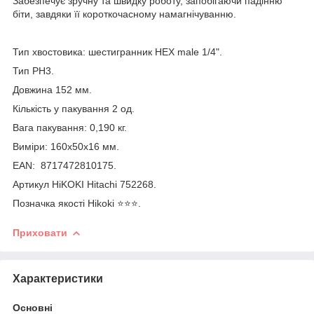
Забезпечує зручну та швидку роботу, запобігаючи падінню
біти, завдяки її короткочасному намагнічуванню.
Тип хвостовика: шестигранник HEX male 1/4".
Тип PH3.
Довжина 152 мм.
Кількість у пакування 2 од.
Вага пакування: 0,190 кг.
Виміри: 160x50x16 мм.
EAN: 8717472810175.
Артикул HiKOKI Hitachi 752268.
Позначка якості Hikoki ⭐️⭐️⭐️.
Приховати
Характеристики
Основні