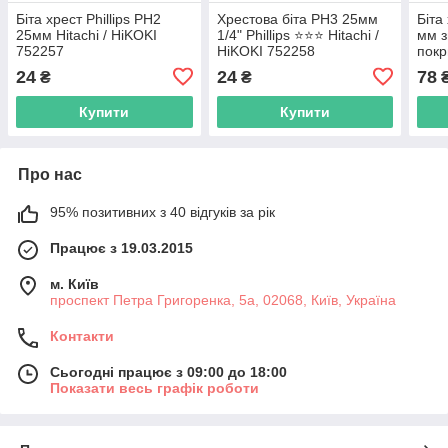
Біта хрест Phillips РН2
Хрестова біта PH3 25мм
Біта
25мм Hitachi / HiKOKI
1/4" Phillips ⭐️⭐️⭐️ Hitachi /
мм з
752257
HiKOKI 752258
покр
752
24
24
78
₴
₴
Купити
Купити
Про нас
95% позитивних з 40 відгуків за рік
Працює з 19.03.2015
м. Київ
проспект Петра Григоренка, 5а, 02068, Київ, Україна
Контакти
Сьогодні працює з 09:00 до 18:00
Показати весь графік роботи