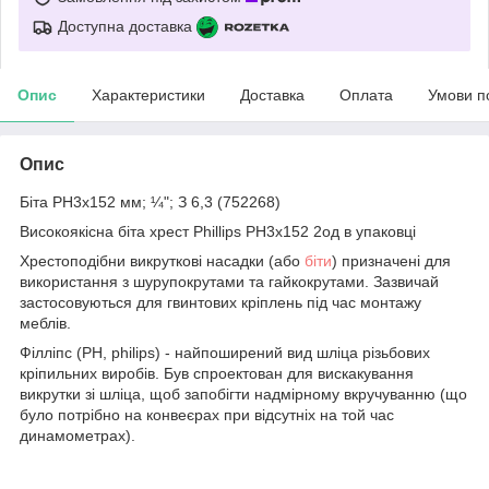
Доступна доставка
Опис
Характеристики
Доставка
Оплата
Умови п
Опис
Біта РН3х152 мм; ¼"; З 6,3 (752268)
Високоякісна біта хрест Phillips РН3х152 2од в упаковці
Хрестоподібни викруткові насадки (або
біти
) призначені для
використання з шурупокрутами та гайкокрутами. Зазвичай
застосовуються для гвинтових кріплень під час монтажу
меблів.
Філліпс (PH, philips) - найпоширений вид шліца різьбових
кріпильних виробів. Був спроектован для вискакування
викрутки зі шліца, щоб запобігти надмірному вкручуванню (що
було потрібно на конвеєрах при відсутніх на той час
динамометрах).