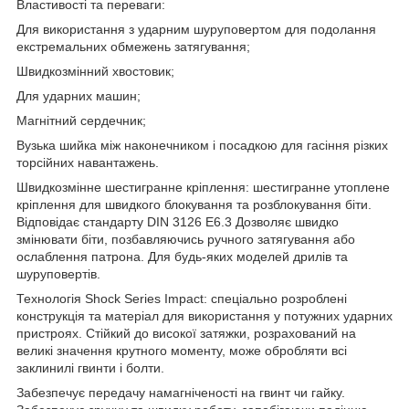
Властивості та переваги:
Для використання з ударним шуруповертом для подолання
екстремальних обмежень затягування;
Швидкозмінний хвостовик;
Для ударних машин;
Магнітний сердечник;
Вузька шийка між наконечником і посадкою для гасіння різких
торсійних навантажень.
Швидкозмінне шестигранне кріплення: шестигранне утоплене
кріплення для швидкого блокування та розблокування біти.
Відповідає стандарту DIN 3126 E6.3 Дозволяє швидко
змінювати біти, позбавляючись ручного затягування або
ослаблення патрона. Для будь-яких моделей дрилів та
шуруповертів.
Технологія Shock Series Impact: спеціально розроблені
конструкція та матеріал для використання у потужних ударних
пристроях. Стійкий до високої затяжки, розрахований на
великі значення крутного моменту, може обробляти всі
заклинилі гвинти і болти.
Забезпечує передачу намагніченості на гвинт чи гайку.