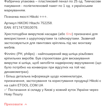
Фабрична упаковка – пластиковий пенал по 25 од. Тимчасове
пакування - поліетиленовий пакет по 1 од. з українським
маркуванням.
Позначка якості Hikoki ⭐️⭐️⭐️.
Артикул HiKOKI Hitachi 752258.
EAN: 8717472810076.
Хрестоподібни викруткові насадки (або
біти
) призначені для
використання з шурупокрутами та гайкокрутами. Зазвичай
застосовуються для гвинтових кріплень під час монтажу
меблів.
Філліпс (PH, philips) - найпоширений вид шліца різьбових
кріпильних виробів. Був спроектован для вискакування
викрутки зі шліца, щоб запобігти надмірному вкручуванню (що
було потрібно на конвеєрах при відсутніх на той час
динамометрах).
ℹ️ Більш детальна інформація щодо номенклатури,
призначення, застосування та користування продукції Hikoki є
на сайті ETOOL.COM.UA
✅ Постачання зі складу у Києві у кожний куток України через
Нову Пошту
Приховати