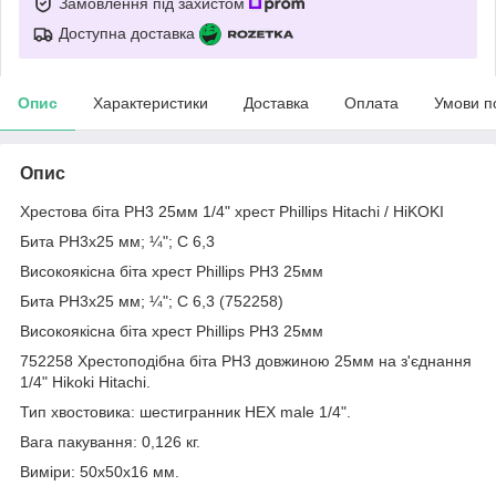
Замовлення під захистом
Доступна доставка
Опис
Характеристики
Доставка
Оплата
Умови п
Опис
Хрестова біта PH3 25мм 1/4" хрест Phillips Hitachi / HiKOKI
Бита PH3х25 мм; ¼"; С 6,3
Високоякісна біта хрест Phillips PH3 25мм
Бита PH3х25 мм; ¼"; С 6,3 (752258)
Високоякісна біта хрест Phillips PH3 25мм
752258 Хрестоподібна біта PН3 довжиною 25мм на з'єднання
1/4" Hikoki Hitachi.
Тип хвостовика: шестигранник HEX male 1/4".
Вага пакування: 0,126 кг.
Виміри: 50x50x16 мм.