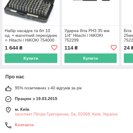
Набір насадок та біт 10
Ударна біта РН3 35 мм
Біта
од. + магнітний перехідник
1/4" Hitachi / HiKOKI
25мм
⭐️ Hitachi / HiKOKI 754000
752299
752
1 644
114
24
₴
₴
Купити
Купити
Про нас
95% позитивних з 40 відгуків за рік
Працює з 19.03.2015
м. Київ
проспект Петра Григоренка, 5а, 02068, Київ, Україна
Контакти