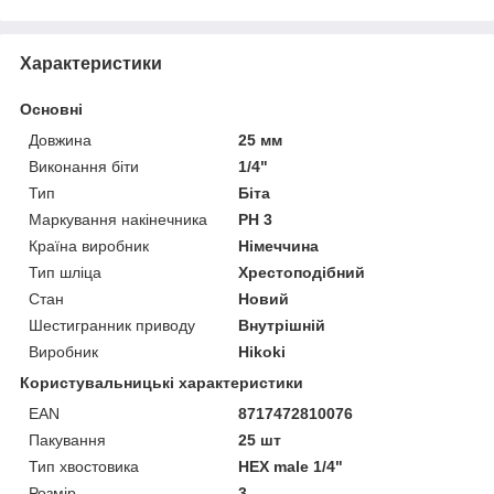
Характеристики
Основні
Довжина
25 мм
Виконання біти
1/4"
Тип
Біта
Маркування накінечника
PH 3
Країна виробник
Німеччина
Тип шліца
Хрестоподібний
Стан
Новий
Шестигранник приводу
Внутрішній
Виробник
Hikoki
Користувальницькі характеристики
EAN
8717472810076
Пакування
25 шт
Тип хвостовика
HEX male 1/4"
Розмір
3