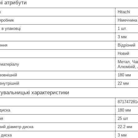
і атрибути
к
Hitachi
иробник
Німеччина
ь в упаковці
1 шт.
3 мм
ення
Відрізний
Новий
Метал, Чав
 матеріалу
Алюміній, 
зовнішній
180 мм
внутрішній
22 мм
увальницькі характеристики
871747281
диска
180 мм
ня
25 шт
ий діаметр диска
22.2 мм
 диска
3 мм