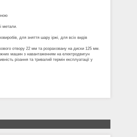
иною
і метали.
виробів, для зняття шару іржі, для всіх видів
ового отвору 22 мм та розраховану на диски 125 мм.
тужних машин з навантаженням на електродвигун
ивність різання та тривалий термін експлуатації у