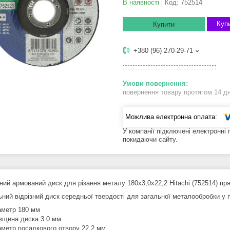
В наявності
Код:
752514
Купи
Купити
+380 (96) 270-29-71
повернення товару протягом 14 д
У компанії підключені електронні
покидаючи сайту.
ний армований диск для різання металу 180х3,0х22,2 Hitachi (752514) пр
ьний відрізний диск середньої твердості для загальної металообробки у
аметр 180 мм
вщина диска 3.0 мм
аметр посадкового отвору 22.2 мм