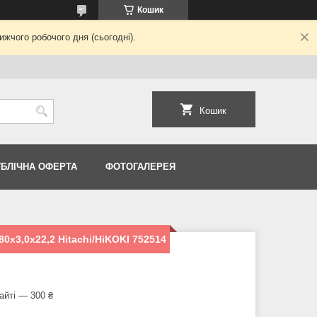
Кошик
жчого робочого дня (сьогодні).
Кошик
УБЛІЧНА ОФЕРТА
ФОТОГАЛЕРЕЯ
80х3,0х22,2 Hitachi/HiKOKI 752514
айті — 300 ₴