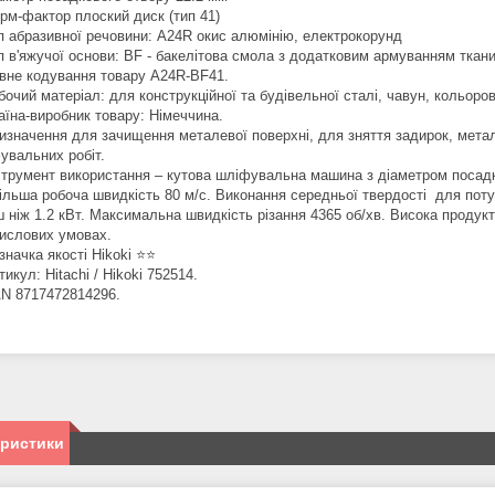
рм-фактор плоский диск (тип 41)
п абразивної речовини: A24R окис алюмінію, електрокорунд
п в'яжучої основи: BF - бакелітова смола з додатковим армуванням ткан
вне кодування товару A24R-BF41.
бочий матеріал: для конструкційної та будівельної сталі, чавун, кольоров
аїна-виробник товару: Німеччина.
изначення для зачищення металевої поверхні, для зняття задирок, метало
увальних робіт.
струмент використання – кутова шліфувальна машина з діаметром посадк
ільша робоча швидкість 80 м/с. Виконання середньої твердості для по
ш ніж 1.2 кВт. Максимальна швидкість різання 4365 об/хв. Висока продукт
ислових умовах.
значка якості Hikoki ⭐️⭐️
тикул: Hitachi / Hikoki 752514.
N 8717472814296.
еристики