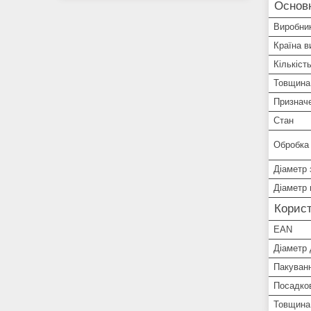
Основн
Виробни
Країна в
Кількіст
Товщина
Признач
Стан
Обробка
Діаметр 
Діаметр 
Корист
EAN
Діаметр 
Пакуван
Посадков
Товщина