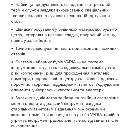
Найвища продуктивність свердління та тривалий
термін служби завдяки використанню спеціальних
твердих сплавів та сучасних технологій гартування
сталі.
Швидке просування у будь-яких матеріалах, будь-то
цегла, натуральна цегляна кладка, природний камінь,
навіть у залізобетоні.
Точне позиціонування навіть при виконанні похилих
отворів.
Система наборних бурів VARIA — це система
інструментів, яка дозволяє індивідуально комбінувати
різні компоненти: різці для проходження металевої
арматури, направляючі та центрувальні висвердлювачі,
порожнисті коронки, подовжувачи, гвинтові з'єднувальні
елементи, універсальні хвостовики та адаптери.
Залежно від діаметра та бажаної глибини свердління
можна створити ідеальний інструмент завдяки
стабільним гвинтовим з’єднанням між окремими
компонентами. Точна спеціальна різьба VARIA надійно
утримує інструмент разом, але її легко від’єднати після
використання.