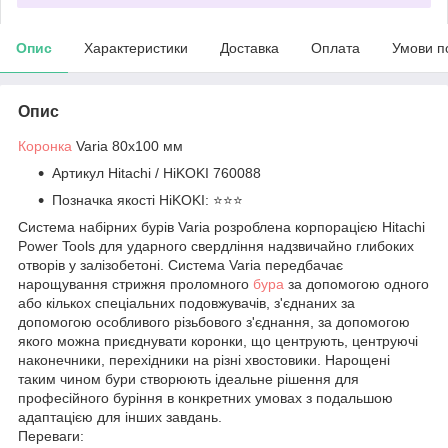
Опис
Характеристики
Доставка
Оплата
Умови п
Опис
Коронка
Varia 80х100 мм
Артикул Hitachi / HiKOKI 760088
Позначка якості HiKOKI: ⭐️⭐️⭐️
Система набірних бурів Varia розроблена корпорацією Hitachi
Power Tools для ударного свердління надзвичайно глибоких
отворів у залізобетоні. Система Varia передбачає
нарощування стрижня проломного
бура
за допомогою одного
або кількох спеціальних подовжувачів, з'єднаних за
допомогою особливого різьбового з'єднання, за допомогою
якого можна приєднувати коронки, що центрують, центруючі
наконечники, перехідники на різні хвостовики. Нарощені
таким чином бури створюють ідеальне рішення для
професійного буріння в конкретних умовах з подальшою
адаптацією для інших завдань.
Переваги: