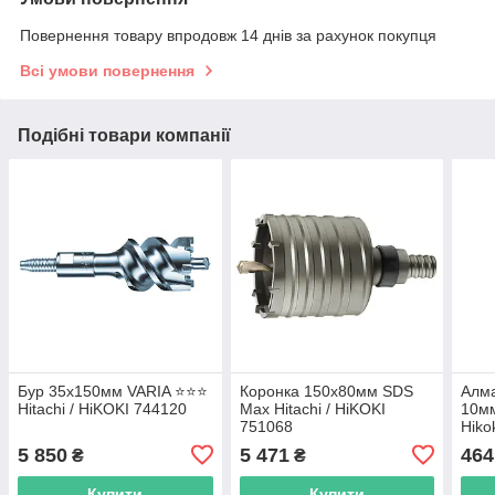
Повернення товару впродовж 14 днів за рахунок покупця
Всі умови повернення
Подібні товари компанії
Бур 35х150мм VARIA ⭐️⭐️⭐️
Коронка 150х80мм SDS
Алма
Hitachi / HiKOKI 744120
Max Hitachi / HiKOKI
10мм
751068
Hiko
5 850
5 471
464
₴
₴
Купити
Купити