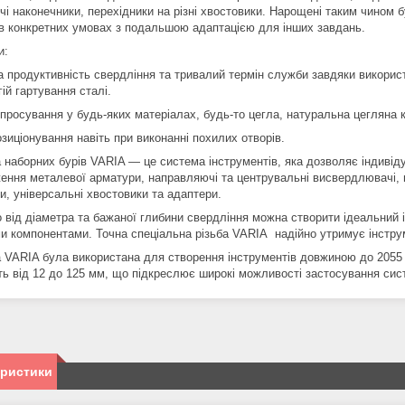
чі наконечники, перехідники на різні хвостовики. Нарощені таким чином
 в конкретних умовах з подальшою адаптацією для інших завдань.
и:
 продуктивність свердління та тривалий термін служби завдяки викорис
ій гартування сталі.
росування у будь-яких матеріалах, будь-то цегла, натуральна цегляна кл
зиціонування навіть при виконанні похилих отворів.
 наборних бурів VARIA — це система інструментів, яка дозволяє індивідуа
ення металевої арматури, направляючі та центрувальні висвердлювачі, п
и, універсальні хвостовики та адаптери.
 від діаметра та бажаної глибини свердління можна створити ідеальний 
и компонентами. Точна спеціальна різьба VARIA надійно утримує інструме
 VARIA була використана для створення інструментів довжиною до 2055 м
ть від 12 до 125 мм, що підкреслює широкі можливості застосування си
еристики