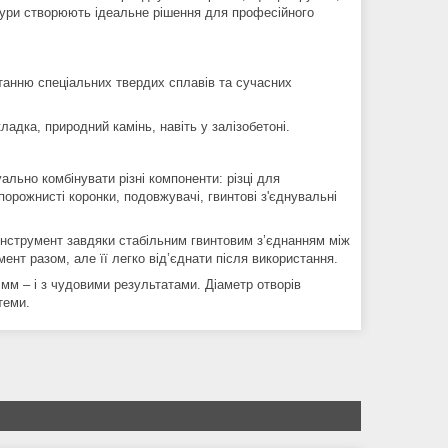
 бури створюють ідеальне рішення для професійного
танню спеціальних твердих сплавів та сучасних
адка, природний камінь, навіть у залізобетоні.
льно комбінувати різні компоненти: різці для
орожнисті коронки, подовжувачі, гвинтові з'єднувальні
інструмент завдяки стабільним гвинтовим з’єднанням між
нт разом, але її легко від’єднати після використання.
м – і з чудовими результатами. Діаметр отворів
стеми.