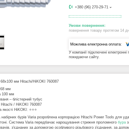
+380 (96) 270-29-71
повернення товару протягом 14 д
У компанії підключені електронні
покидаючи сайту.
68х100 мм Hitachi/HiKOKI 760087
 68 мм
 100 мм
уваня – блістерний тубус
Hitachi / HiKOKI 760087
 якості HiKOKI: ⭐️⭐️⭐️
набірних бурів Varia розроблена корпорацією Hitachi Power Tools для уд
етоні. Система Varia передбачає нарощування стрижня проломного
бура
з
вачів, з'єднаних за допомогою особливого різьбового з'єднання, за доп