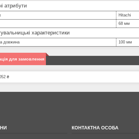
і атрибути
к
Hitachi
68 мм
увальницькі характеристики
на довжина
100 мм
ція для замовлення
052 ₴