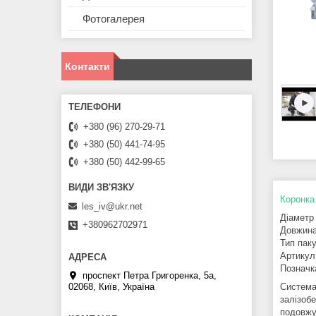
Фотогалерея
Контакти
+380 (96) 270-29-71
+380 (50) 441-74-95
+380 (50) 442-99-65
Коронка
les_iv@ukr.net
Діаметр
+380962702971
Довжина
Тип пак
Артикул 
Позначка
проспект Петра Григоренка, 5а,
02068, Київ, Україна
Система 
залізоб
подовжу