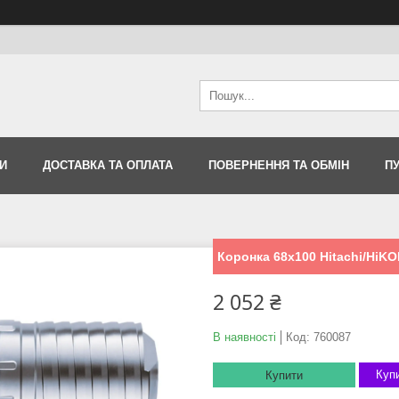
И
ДОСТАВКА ТА ОПЛАТА
ПОВЕРНЕННЯ ТА ОБМІН
П
Коронка 68х100 Hitachi/HiKO
2 052 ₴
В наявності
Код:
760087
Купи
Купити