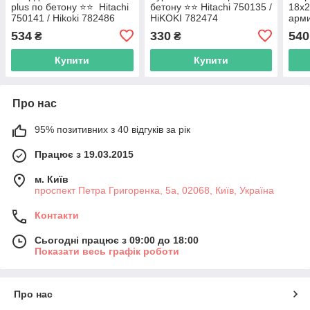
plus по бетону ⭐️⭐️ Hitachi
бетону ⭐️⭐️ Hitachi 750135 /
18х2
750141 / Hikoki 782486
HiKOKI 782474
арм
Hita
534
330
540
₴
₴
Купити
Купити
Про нас
95% позитивних з 40 відгуків за рік
Працює з 19.03.2015
м. Київ
проспект Петра Григоренка, 5а, 02068, Київ, Україна
Контакти
Сьогодні працює з 09:00 до 18:00
Показати весь графік роботи
Про нас