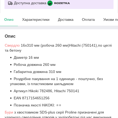
Доступна доставка
Опис
Характеристики
Доставка
Оплата
Умови п
Опис
Свердло
16х310 мм (робоча 260 мм)Hitachi (750141),по цеглі
та бетону
Діаметр 16 мм
Робоча довжина 260 мм
Габаритна довжина 310 мм
Роздрібне пакування на 1 одиницю - поштучно, без
упаковки, із пластиковим шильдиком
Артикул Hikoki 782486, Hitachi 750141
EAN 8717154651256
Позначка якості HiKOKI: ⭐️⭐️
Бури
з хвостовиком SDS-plus серії Proline призначені для
ударного свердління отворів у залізобетоні під час виконання