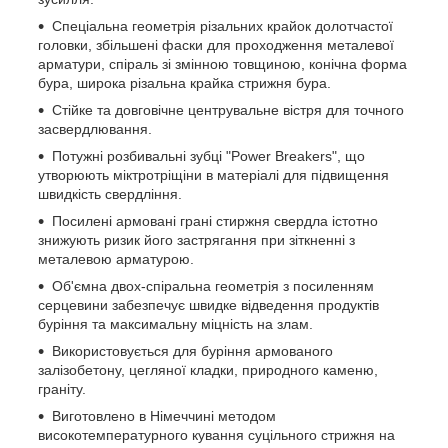
Спеціальна геометрія різальних крайок долотчастої
головки, збільшені фаски для проходження металевої
арматури, спіраль зі змінною товщиною, конічна форма
бура, широка різальна крайка стрижня бура.
Стійке та довговічне центрувальне вістря для точного
засвердлювання.
Потужні розбивальні зубці "Power Breakers", що
утворюють міктротріщіни в матеріалі для підвищення
швидкість свердління.
Посилені армовані грані стиржня свердла істотно
знижують ризик його застрягання при зіткненні з
металевою арматурою.
Об'ємна двох-спіральна геометрія з посиленням
серцевини забезпечує швидке відведення продуктів
буріння та максимальну міцність на злам.
Використовується для буріння армованого
залізобетону, цегляної кладки, природного каменю,
граніту.
Виготовлено в Німеччині методом
високотемпературного кування суцільного стрижня на