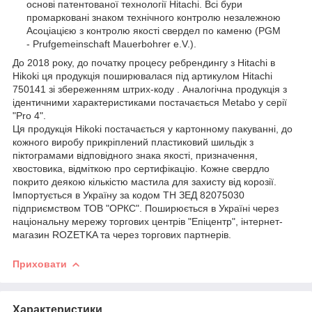
основі патентованої технології Hitachi. Всі бури
промарковані знаком технічного контролю незалежною
Асоціацією з контролю якості свердел по каменю (PGM
- Prufgemeinschaft Mauerbohrer e.V.).
До 2018 року, до початку процесу ребрендингу з Hitachi в
Hikoki ця продукція поширювалася під артикулом Hitachi
750141 зі збереженням штрих-коду . Аналогічна продукція з
ідентичними характеристиками постачається Metabo у серії
"Pro 4".
Ця продукція Hikoki постачається у картонному пакуванні, до
кожного виробу прикріплений пластиковий шильдік з
піктограмами відповідного знака якості, призначення,
хвостовика, відміткою про сертифікацію. Кожне свердло
покрито деякою кількістю мастила для захисту від корозії.
Імпортується в Україну за кодом ТН ЗЕД 82075030
підприємством ТОВ "ОРКС". Поширюється в Україні через
національну мережу торгових центрів "Епіцентр", інтернет-
магазин ROZETKA та через торгових партнерів.
Приховати
Характеристики