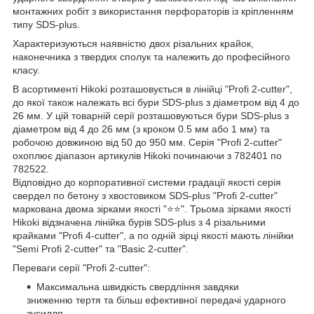
монтажних робіт з використання перфораторів із кріпленням
типу SDS-plus.
Характеризуються наявністю двох різальних крайок,
наконечника з твердих сполук та належить до професійного
класу.
В асортименті Hikoki розташовується в лінійці "Profi 2-cutter",
до якої також належать всі бури SDS-plus з діаметром від 4 до
26 мм. У цій товарній серії розташовуються бури SDS-plus з
діаметром від 4 до 26 мм (з кроком 0.5 мм або 1 мм) та
робочою довжиною від 50 до 950 мм. Серія "Profi 2-cutter"
охоплює діапазон артикулів Hikoki починаючи з 782401 по
782522.
Відповідно до корпоративної системи градації якості серія
свердел по бетону з хвостовиком SDS-plus "Profi 2-cutter"
маркована двома зірками якості "⭐️⭐️". Трьома зірками якості
Hikoki відзначена лінійка бурів SDS-plus з 4 різальними
крайками "Profi 4-cutter", а по одній зірці якості мають лінійки
"Semi Profi 2-cutter" та "Basic 2-cutter".
Переваги серії "Profi 2-cutter":
Максимальна швидкість свердління завдяки
зниженню тертя та більш ефективної передачі ударного
зусилля.