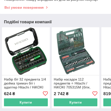
Всі умови повернення
Подібні товари компанії
Набір біт 32 предмета 1/4
Набір насадок 112
Набі
дюйма тримач біт і
предметів ⭐️ Hitachi /
пред
адаптер Hitachi / HiKOKI
HiKOKI 705315M (біти,
Hita
750363
гайкових головок та
624
2 742
819
₴
₴
свердел) у кейсі
Купити
Купити