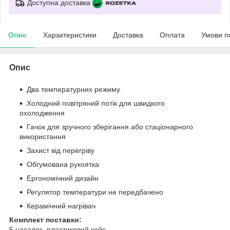
Доступна доставка
Опис
Характеристики
Доставка
Оплата
Умови п
Опис
Два температурних режиму
Холодний повітряний потік для швидкого
охолодження
Гачок для зручного зберігання або стаціонарного
використання
Захист від перегріву
Обгумована рукоятка
Ергономічний дизайн
Регулятор температури не передбачено
Керамічний нагрівач
Комплект поставки:
5 насадок, пластиковий кейс