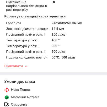
Відключення
Ні
нагрівального елемента в
разі перегріву
Користувальницькі характеристики
Габарити
245х83х250 мм мм
Зовнішній діаметр насадки
34.5 мм
Повітряний потік в реж. I
250 л/хв
Температура у реж. I
450 °
Температура у реж. II
600 °
Повітряний потік в реж. II
500 л/хв
Подача холодного повітря
50°С; 500 л/хв
Приховати
Умови доставки
Нова Пошта
Магазини Rozetka
Самовивіз