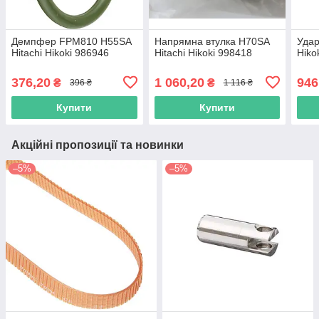
Демпфер FPM810 H55SA
Напрямна втулка H70SA
Удар
Hitachi Hikoki 986946
Hitachi Hikoki 998418
Hiko
376,20
1 060,20
946
₴
₴
396 ₴
1 116 ₴
Купити
Купити
Акційні пропозиції та новинки
–5%
–5%