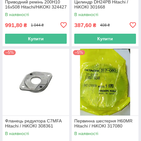
Приводний ремінь 200Н10
Цилиндр DH24PB Hitachi /
16х508 Hitachi/HiKOKI 324427
HiKOKI 301668
В наявності
В наявності
991,80
387,60
₴
₴
1 044 ₴
408 ₴
Купити
Купити
–5%
–5%
Фланець редуктора C7MFA
Первинна шестерня H60MR
Hitachi / HiKOKI 308361
Hitachi / HiKOKI 317080
В наявності
В наявності