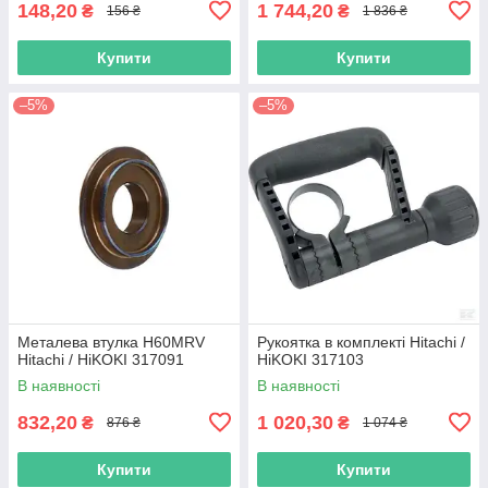
148,20
1 744,20
₴
₴
156 ₴
1 836 ₴
Купити
Купити
–5%
–5%
Металева втулка H60MRV
Рукоятка в комплекті Hitachi /
Hitachi / HiKOKI 317091
HiKOKI 317103
В наявності
В наявності
832,20
1 020,30
₴
₴
876 ₴
1 074 ₴
Купити
Купити