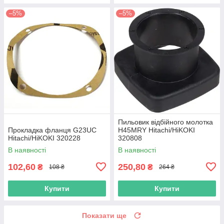
–5%
–5%
Пильовик відбійного молотка
Прокладка фланця G23UC
H45MRY Hitachi/HiKOKI
Hitachi/HiKOKI 320228
320808
В наявності
В наявності
102,60
250,80
₴
₴
108 ₴
264 ₴
Купити
Купити
Показати ще