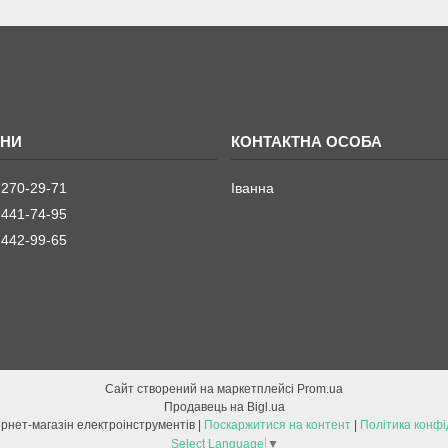
 270-29-71
Іванна
 441-74-95
 442-99-65
Сайт створений на маркетплейсі
Prom.ua
Продавець на Bigl.ua
ETOOL інтернет-магазін електроінструментів |
Поскаржитися на контент
|
Політика конфі
Select Language
▼