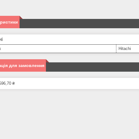
еристики
ні
к
Hitachi
ція для замовлення
596,70 ₴