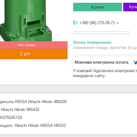
Купи
Купити
+380 (96) 270-29-71
–5%
повернення товару протягом 14 д
2 дні
У компанії підключені електронні
покидаючи сайту.
двигуна H55SA Hitachi Hikoki 985435
Hitachi Hikoki 985435
6375545729
 моделі: Hitachi Hikoki H55SA H55SC