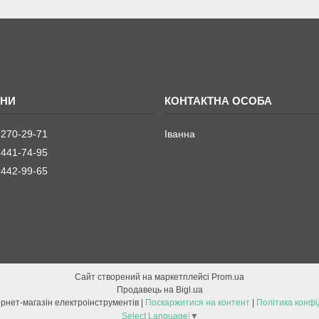
 270-29-71
Іванна
 441-74-95
 442-99-65
Сайт створений на маркетплейсі
Prom.ua
Продавець на Bigl.ua
ETOOL інтернет-магазін електроінструментів |
Поскаржитися на контент
|
Політика конфі
Select Language
▼