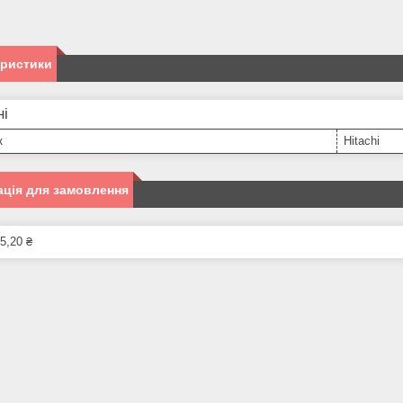
еристики
ні
к
Hitachi
ція для замовлення
5,20 ₴