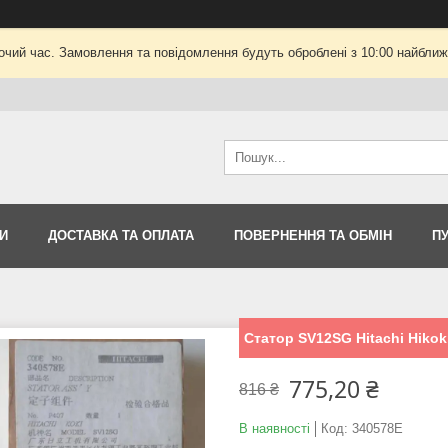
очий час. Замовлення та повідомлення будуть оброблені з 10:00 найближч
И
ДОСТАВКА ТА ОПЛАТА
ПОВЕРНЕННЯ ТА ОБМІН
П
Статор SV12SG Hitachi Hikok
775,20 ₴
816 ₴
В наявності
Код:
340578E