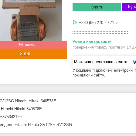
Купи
Купити
+380 (96) 270-29-71
–5%
повернення товару протягом 14 д
2 дні
У компанії підключені електронні
покидаючи сайту.
SV12SG Hitachi Hikoki 340578E
Hitachi Hikoki 340578E
6375342120
 моделі: Hitachi Hikoki SV12SH SV12SG