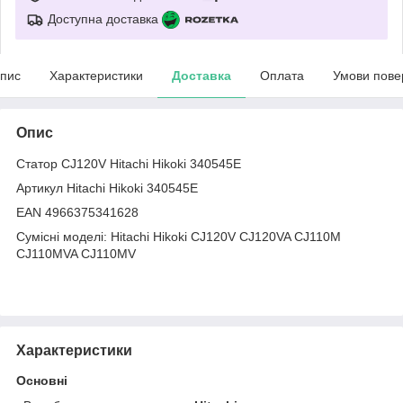
Доступна доставка
пис
Характеристики
Доставка
Оплата
Умови пове
Опис
Статор CJ120V Hitachi Hikoki 340545E
Артикул Hitachi Hikoki 340545E
EAN 4966375341628
Сумісні моделі: Hitachi Hikoki CJ120V CJ120VA CJ110M
CJ110MVA CJ110MV
Характеристики
Основні