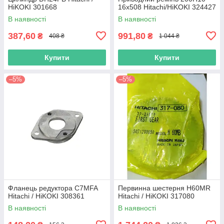
HiKOKI 301668
16х508 Hitachi/HiKOKI 324427
В наявності
В наявності
387,60
991,80
₴
₴
408 ₴
1 044 ₴
Купити
Купити
–5%
–5%
Фланець редуктора C7MFA
Первинна шестерня H60MR
Hitachi / HiKOKI 308361
Hitachi / HiKOKI 317080
В наявності
В наявності