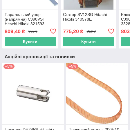
Паралельний упор
Статор SV12SG Hitachi
Елек
(напрямна) CJ90VST
Hikoki 340578E
CJ90
Hitachi Hikoki 321593
332
809,40
775,20
803
₴
₴
852 ₴
816 ₴
Купити
Купити
Акційні пропозиції та новинки
–5%
–5%
Цилиндр DH24PB Hitachi /
Приводний ремінь 200Н10