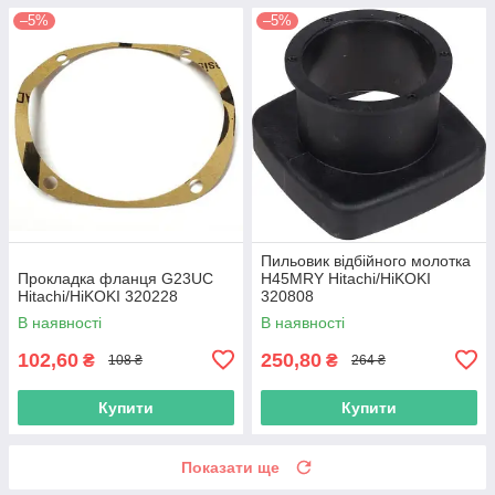
–5%
–5%
Пильовик відбійного молотка
Прокладка фланця G23UC
H45MRY Hitachi/HiKOKI
Hitachi/HiKOKI 320228
320808
В наявності
В наявності
102,60
250,80
₴
₴
108 ₴
264 ₴
Купити
Купити
Показати ще