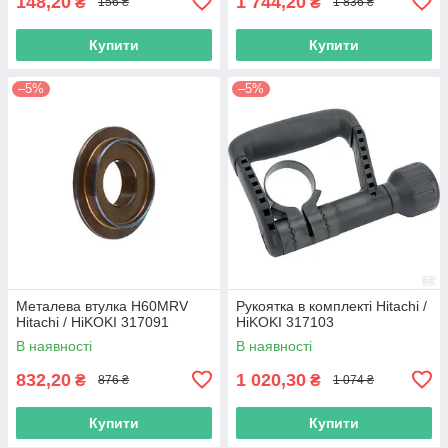
148,20
1 744,20
₴
₴
156 ₴
1 836 ₴
Купити
Купити
–5%
–5%
Металева втулка H60MRV
Рукоятка в комплекті Hitachi /
Hitachi / HiKOKI 317091
HiKOKI 317103
В наявності
В наявності
832,20
1 020,30
₴
₴
876 ₴
1 074 ₴
Купити
Купити