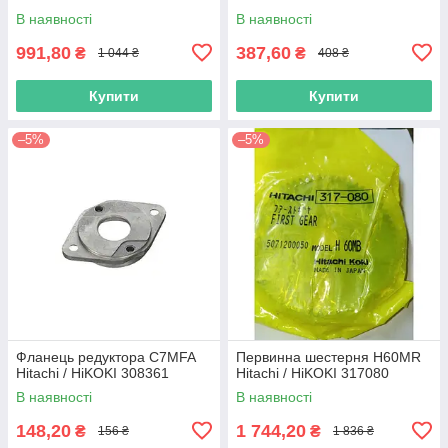
В наявності
В наявності
991,80
387,60
₴
₴
1 044 ₴
408 ₴
Купити
Купити
–5%
–5%
Фланець редуктора C7MFA
Первинна шестерня H60MR
Hitachi / HiKOKI 308361
Hitachi / HiKOKI 317080
В наявності
В наявності
148,20
1 744,20
₴
₴
156 ₴
1 836 ₴