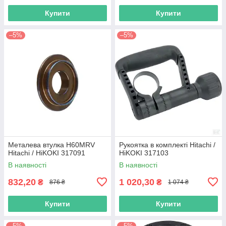
Купити
Купити
–5%
–5%
Металева втулка H60MRV
Рукоятка в комплекті Hitachi /
Hitachi / HiKOKI 317091
HiKOKI 317103
В наявності
В наявності
832,20
1 020,30
₴
₴
876 ₴
1 074 ₴
Купити
Купити
–5%
–5%