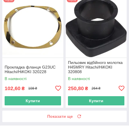
Пильовик відбійного молотка
Прокладка фланця G23UC
H45MRY Hitachi/HiKOKI
Hitachi/HiKOKI 320228
320808
В наявності
В наявності
102,60
250,80
₴
₴
108 ₴
264 ₴
Купити
Купити
Показати ще