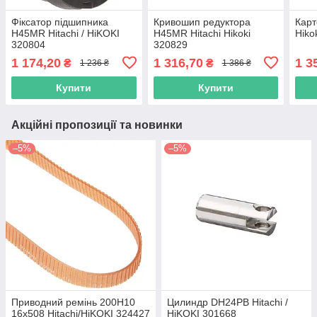
Фіксатор підшипника
Кривошип редуктора
Карт
H45MR Hitachi / HiKOKI
H45MR Hitachi Hikoki
Hiko
320804
320829
1 174,20
1 316,70
1 3
₴
₴
1 236 ₴
1 386 ₴
Купити
Купити
Акційні пропозиції та новинки
–5%
–5%
Приводний ремінь 200Н10
Цилиндр DH24PB Hitachi /
16х508 Hitachi/HiKOKI 324427
HiKOKI 301668