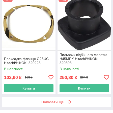
Пильовик відбійного молотка
Прокладка фланця G23UC
H45MRY Hitachi/HiKOKI
Hitachi/HiKOKI 320228
320808
В наявності
В наявності
102,60
250,80
₴
₴
108 ₴
264 ₴
Купити
Купити
Показати ще