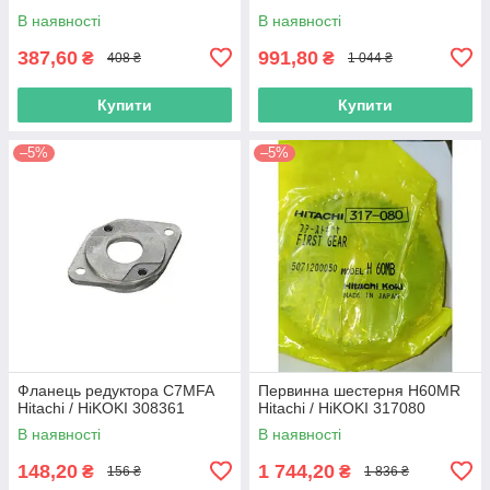
В наявності
В наявності
387,60
991,80
₴
₴
408 ₴
1 044 ₴
Купити
Купити
–5%
–5%
Фланець редуктора C7MFA
Первинна шестерня H60MR
Hitachi / HiKOKI 308361
Hitachi / HiKOKI 317080
В наявності
В наявності
148,20
1 744,20
₴
₴
156 ₴
1 836 ₴