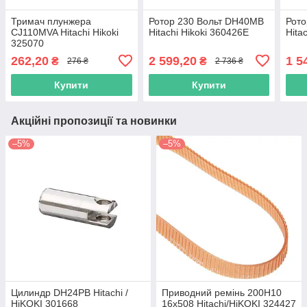
Тримач плунжера
Ротор 230 Вольт DH40MB
Рото
CJ110MVA Hitachi Hikoki
Hitachi Hikoki 360426Е
Hita
325070
262,20
2 599,20
1 5
₴
₴
276 ₴
2 736 ₴
Купити
Купити
Акційні пропозиції та новинки
–5%
–5%
Цилиндр DH24PB Hitachi /
Приводний ремінь 200Н10
HiKOKI 301668
16х508 Hitachi/HiKOKI 324427