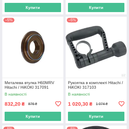
Купити
Купити
–5%
–5%
Металева втулка H60MRV
Рукоятка в комплекті Hitachi /
Hitachi / HiKOKI 317091
HiKOKI 317103
В наявності
В наявності
832,20
1 020,30
₴
₴
876 ₴
1 074 ₴
Купити
Купити
–5%
–5%