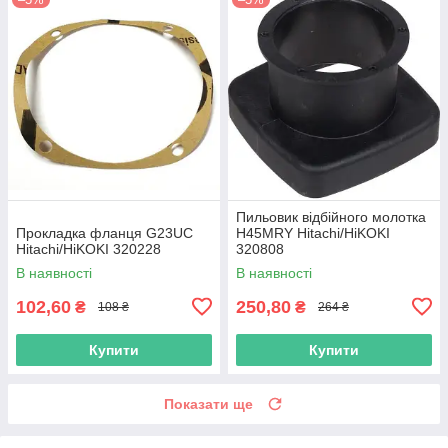
Пильовик відбійного молотка
Прокладка фланця G23UC
H45MRY Hitachi/HiKOKI
Hitachi/HiKOKI 320228
320808
В наявності
В наявності
102,60
250,80
₴
₴
108 ₴
264 ₴
Купити
Купити
Показати ще