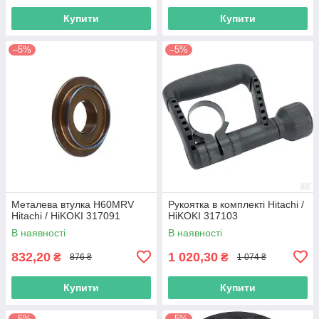
Купити
Купити
–5%
–5%
Металева втулка H60MRV
Рукоятка в комплекті Hitachi /
Hitachi / HiKOKI 317091
HiKOKI 317103
В наявності
В наявності
832,20
1 020,30
₴
₴
876 ₴
1 074 ₴
Купити
Купити
–5%
–5%