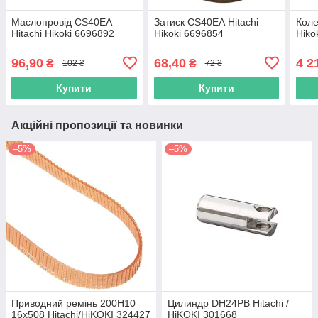
Маслопровід CS40EА
Затиск CS40EА Hitachi
Коле
Hitachi Hikoki 6696892
Hikoki 6696854
Hiko
96,90
68,40
4 2
₴
₴
102 ₴
72 ₴
Купити
Купити
Акційні пропозиції та новинки
–5%
–5%
Приводний ремінь 200Н10
Цилиндр DH24PB Hitachi /
16х508 Hitachi/HiKOKI 324427
HiKOKI 301668