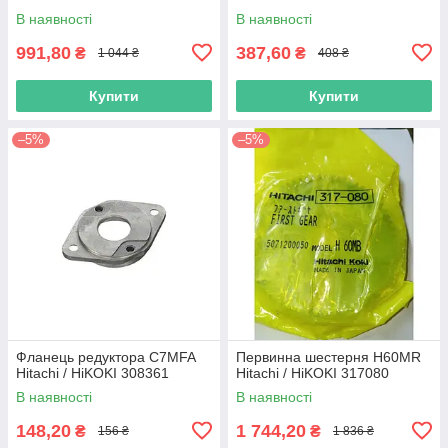
В наявності
В наявності
991,80
387,60
₴
₴
1 044 ₴
408 ₴
Купити
Купити
–5%
–5%
Фланець редуктора C7MFA
Первинна шестерня H60MR
Hitachi / HiKOKI 308361
Hitachi / HiKOKI 317080
В наявності
В наявності
148,20
1 744,20
₴
₴
156 ₴
1 836 ₴