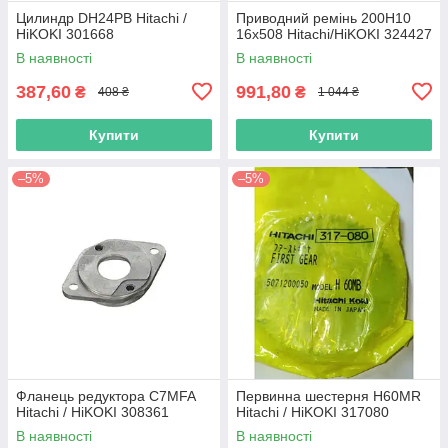
Цилиндр DH24PB Hitachi /
Приводний ремінь 200Н10
HiKOKI 301668
16х508 Hitachi/HiKOKI 324427
В наявності
В наявності
387,60
991,80
₴
₴
408 ₴
1 044 ₴
Купити
Купити
–5%
–5%
Фланець редуктора C7MFA
Первинна шестерня H60MR
Hitachi / HiKOKI 308361
Hitachi / HiKOKI 317080
В наявності
В наявності