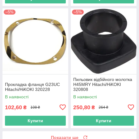
–5%
–5%
Пильовик відбійного молотка
Прокладка фланця G23UC
H45MRY Hitachi/HiKOKI
Hitachi/HiKOKI 320228
320808
В наявності
В наявності
102,60
250,80
₴
₴
108 ₴
264 ₴
Купити
Купити
Показати ще