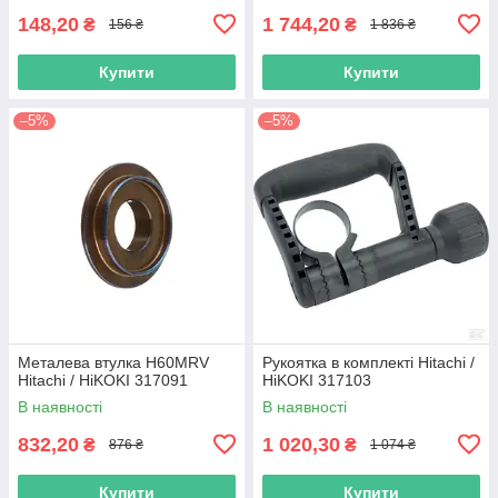
148,20
1 744,20
₴
₴
156 ₴
1 836 ₴
Купити
Купити
–5%
–5%
Металева втулка H60MRV
Рукоятка в комплекті Hitachi /
Hitachi / HiKOKI 317091
HiKOKI 317103
В наявності
В наявності
832,20
1 020,30
₴
₴
876 ₴
1 074 ₴
Купити
Купити