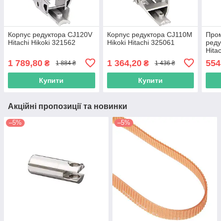
Корпус редуктора CJ120V
Корпус редуктора CJ110M
Пром
Hitachi Hikoki 321562
Hikoki Hitachi 325061
ред
Hita
1 789,80
1 364,20
554
₴
₴
1 884 ₴
1 436 ₴
Купити
Купити
Акційні пропозиції та новинки
–5%
–5%