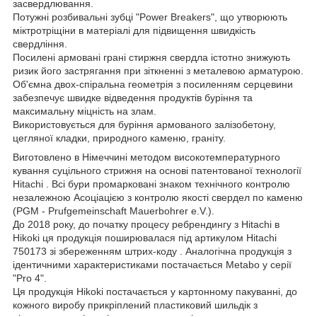
засвердлювання.
Потужні розбивальні зубці "Power Breakers", що утворюють
міктротріщіни в матеріалі для підвищення швидкість
свердління.
Посилені армовані грані стиржня свердла істотно знижують
ризик його застрягання при зіткненні з металевою арматурою.
Об'ємна двох-спіральна геометрія з посиленням серцевини
забезпечує швидке відведення продуктів буріння та
максимальну міцність на злам.
Використовується для буріння армованого залізобетону,
цегляної кладки, природного каменю, граніту.
Виготовлено в Німеччині методом високотемпературного
кування суцільного стрижня на основі патентованої технології
Hitachi . Всі бури промарковані знаком технічного контролю
незалежною Асоціацією з контролю якості свердел по каменю
(PGM - Prufgemeinschaft Mauerbohrer e.V.).
До 2018 року, до початку процесу ребрендингу з Hitachi в
Hikoki ця продукція поширювалася під артикулом Hitachi
750173 зі збереженням штрих-коду . Аналогічна продукція з
ідентичними характеристиками постачається Metabo у серії
"Pro 4".
Ця продукція Hikoki постачається у картонному пакуванні, до
кожного виробу прикріплений пластиковий шильдік з