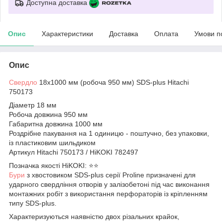
Доступна доставка
Опис
Характеристики
Доставка
Оплата
Умови п
Опис
Свердло
18х1000 мм (робоча 950 мм) SDS-plus Hitachi
750173
Діаметр 18 мм
Робоча довжина 950 мм
Габаритна довжина 1000 мм
Роздрібне пакування на 1 одиницю - поштучно, без упаковки,
із пластиковим шильдиком
Артикул Hitachi 750173 / HiKOKI 782497
Позначка якості HiKOKI: ⭐️⭐️
Бури
з хвостовиком SDS-plus серії Proline призначені для
ударного свердління отворів у залізобетоні під час виконання
монтажних робіт з використання перфораторів із кріпленням
типу SDS-plus.
Характеризуються наявністю двох різальних крайок,