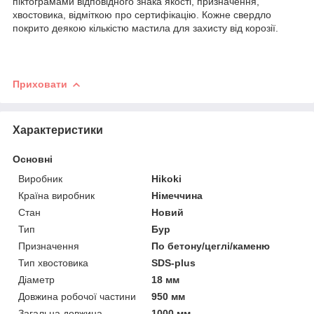
піктограмами відповідного знака якості, призначення,
хвостовика, відміткою про сертифікацію. Кожне свердло
покрито деякою кількістю мастила для захисту від корозії.
Приховати
Характеристики
Основні
Виробник
Hikoki
Країна виробник
Німеччина
Стан
Новий
Тип
Бур
Призначення
По бетону/цеглі/каменю
Тип хвостовика
SDS-plus
Діаметр
18 мм
Довжина робочої частини
950 мм
Загальна довжина
1000 мм