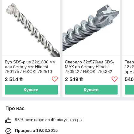
Бур SDS-plus 22х1000 мм
Свердло 32х570мм SDS-
Твер
для бетону ⭐️⭐️ Hitachi
MAX по бетону Hitachi
18х2
750175 / HiKOKI 782510
750942 / HiKOKI 754332
арм
Hita
2 514
2 549
540
₴
₴
Купити
Купити
Про нас
95% позитивних з 40 відгуків за рік
Працює з 19.03.2015