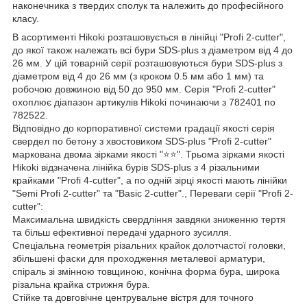
наконечника з твердих сполук та належить до професійного
класу.
В асортименті Hikoki розташовується в лінійці "Profi 2-cutter",
до якої також належать всі бури SDS-plus з діаметром від 4 до
26 мм. У цій товарній серії розташовуються бури SDS-plus з
діаметром від 4 до 26 мм (з кроком 0.5 мм або 1 мм) та
робочою довжиною від 50 до 950 мм. Серія "Profi 2-cutter"
охоплює діапазон артикулів Hikoki починаючи з 782401 по
782522.
Відповідно до корпоративної системи градації якості серія
свердел по бетону з хвостовиком SDS-plus "Profi 2-cutter"
маркована двома зірками якості "⭐️⭐️". Трьома зірками якості
Hikoki відзначена лінійка бурів SDS-plus з 4 різальними
крайками "Profi 4-cutter", а по одній зірці якості мають лінійки
"Semi Profi 2-cutter" та "Basic 2-cutter"., Переваги серії "Profi 2-
cutter":
Максимальна швидкість свердління завдяки зниженню тертя
та більш ефективної передачі ударного зусилля.
Спеціальна геометрія різальних крайок долотчастої головки,
збільшені фаски для проходження металевої арматури,
спіраль зі змінною товщиною, конічна форма бура, широка
різальна крайка стрижня бура.
Стійке та довговічне центрувальне вістря для точного