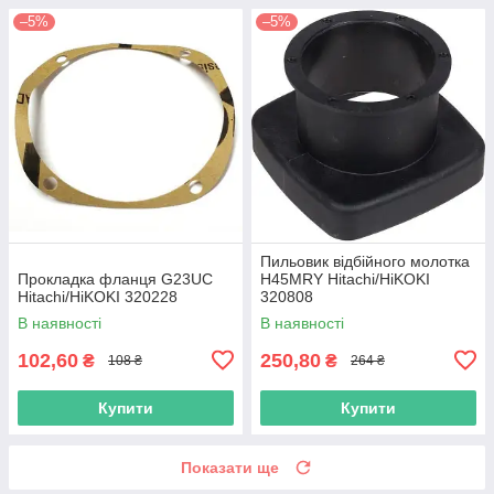
–5%
–5%
Пильовик відбійного молотка
Прокладка фланця G23UC
H45MRY Hitachi/HiKOKI
Hitachi/HiKOKI 320228
320808
В наявності
В наявності
102,60
250,80
₴
₴
108 ₴
264 ₴
Купити
Купити
Показати ще