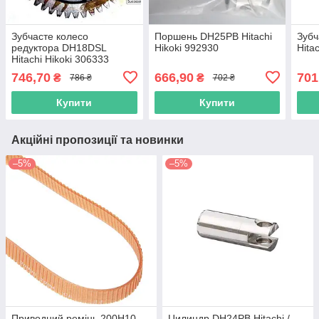
Зубчасте колесо
Поршень DH25PB Hitachi
Зубч
редуктора DH18DSL
Hikoki 992930
Hita
Hitachi Hikoki 306333
746,70
666,90
701
₴
₴
786 ₴
702 ₴
Купити
Купити
Акційні пропозиції та новинки
–5%
–5%
Приводний ремінь 200Н10
Цилиндр DH24PB Hitachi /