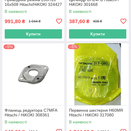
16х508 Hitachi/HiKOKI 324427
HiKOKI 301668
В наявності
В наявності
991,80
387,60
₴
₴
1 044 ₴
408 ₴
Купити
Купити
–5%
–5%
Фланець редуктора C7MFA
Первинна шестерня H60MR
Hitachi / HiKOKI 308361
Hitachi / HiKOKI 317080
В наявності
В наявності