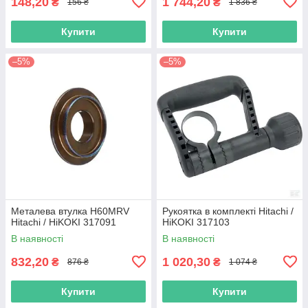
148,20
1 744,20
₴
₴
156 ₴
1 836 ₴
Купити
Купити
–5%
–5%
Металева втулка H60MRV
Рукоятка в комплекті Hitachi /
Hitachi / HiKOKI 317091
HiKOKI 317103
В наявності
В наявності
832,20
1 020,30
₴
₴
876 ₴
1 074 ₴
Купити
Купити