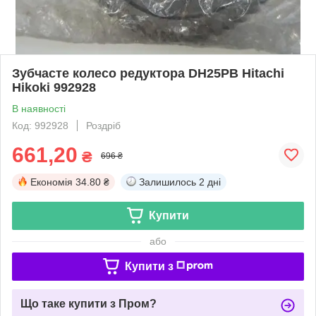
Зубчасте колесо редуктора DH25PB Hitachi
Hikoki 992928
В наявності
Код: 992928
Роздріб
661,20
₴
696 ₴
Економія
34.80 ₴
Залишилось
2 дні
Купити
або
Купити з
Що таке купити з Пром?