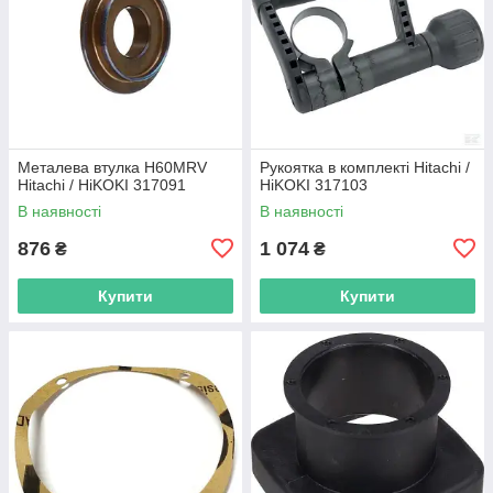
Металева втулка H60MRV
Рукоятка в комплекті Hitachi /
Hitachi / HiKOKI 317091
HiKOKI 317103
В наявності
В наявності
876
1 074
₴
₴
Купити
Купити