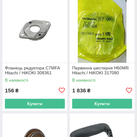
Фланець редуктора C7MFA
Первинна шестерня H60MR
Hitachi / HiKOKI 308361
Hitachi / HiKOKI 317080
В наявності
В наявності
156
1 836
₴
₴
Купити
Купити