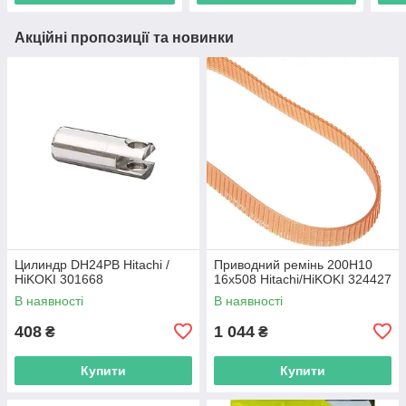
Акційні пропозиції та новинки
Цилиндр DH24PB Hitachi /
Приводний ремінь 200Н10
HiKOKI 301668
16х508 Hitachi/HiKOKI 324427
В наявності
В наявності
408
1 044
₴
₴
Купити
Купити