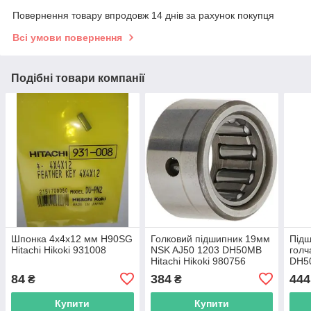
Повернення товару впродовж 14 днів за рахунок покупця
Всі умови повернення
Подібні товари компанії
Шпонка 4х4х12 мм H90SG
Голковий підшипник 19мм
Підш
Hitachi Hikoki 931008
NSK AJ50 1203 DH50MB
голч
Hitachi Hikoki 980756
DH50
939
84
384
444
₴
₴
Купити
Купити