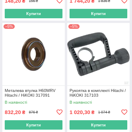
148,20
1 744,20
₴
₴
156 ₴
1 836 ₴
Купити
Купити
–5%
–5%
Металева втулка H60MRV
Рукоятка в комплекті Hitachi /
Hitachi / HiKOKI 317091
HiKOKI 317103
В наявності
В наявності
832,20
1 020,30
₴
₴
876 ₴
1 074 ₴
Купити
Купити