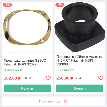
–5%
–5%
Пильовик відбійного молотка
Прокладка фланця G23UC
H45MRY Hitachi/HiKOKI
Hitachi/HiKOKI 320228
320808
В наявності
В наявності
102,60
250,80
₴
₴
108 ₴
264 ₴
Купити
Купити
Показати ще