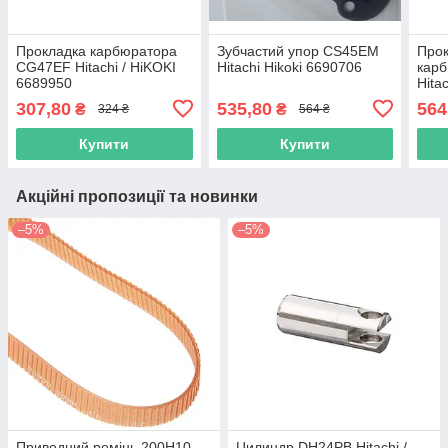
Прокладка карбюратора
Зубчастий упор CS45EМ
Прок
CG47EF Hitachi / HiKOKI
Hitachi Hikoki 6690706
кар
6689950
Hita
307,80
535,80
564
₴
₴
324 ₴
564 ₴
Купити
Купити
Акційні пропозиції та новинки
–5%
–5%
Приводний ремінь 200Н10
Цилиндр DH24PB Hitachi /