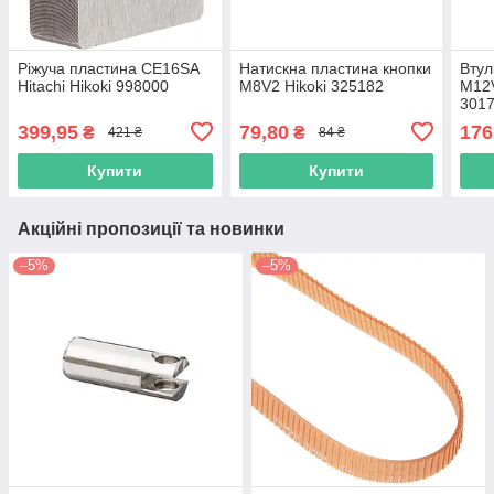
Ріжуча пластина CE16SA
Натискна пластина кнопки
Втул
Hitachi Hikoki 998000
M8V2 Hikoki 325182
M12V
301
399,95
79,80
176
₴
₴
421 ₴
84 ₴
Купити
Купити
Акційні пропозиції та новинки
–5%
–5%