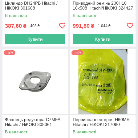
Цилиндр DH24PB Hitachi /
Приводний ремінь 200Н10
HiKOKI 301668
16х508 Hitachi/HiKOKI 324427
В наявності
В наявності
387,60
991,80
₴
₴
408 ₴
1 044 ₴
Купити
Купити
–5%
–5%
Фланець редуктора C7MFA
Первинна шестерня H60MR
Hitachi / HiKOKI 308361
Hitachi / HiKOKI 317080
В наявності
В наявності