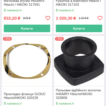
Металева втулка H60MRV
Рукоятка в комплекті Hitachi /
Hitachi / HiKOKI 317091
HiKOKI 317103
В наявності
В наявності
832,20
1 020,30
₴
₴
876 ₴
1 074 ₴
Купити
Купити
–5%
–5%
Пильовик відбійного молотка
Прокладка фланця G23UC
H45MRY Hitachi/HiKOKI
Hitachi/HiKOKI 320228
320808
В наявності
В наявності