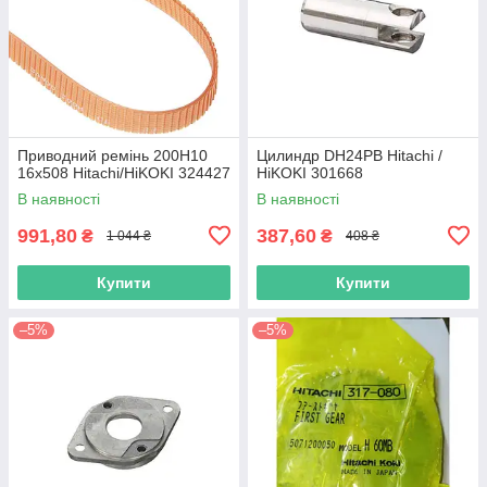
Приводний ремінь 200Н10
Цилиндр DH24PB Hitachi /
16х508 Hitachi/HiKOKI 324427
HiKOKI 301668
В наявності
В наявності
991,80
387,60
₴
₴
1 044 ₴
408 ₴
Купити
Купити
–5%
–5%