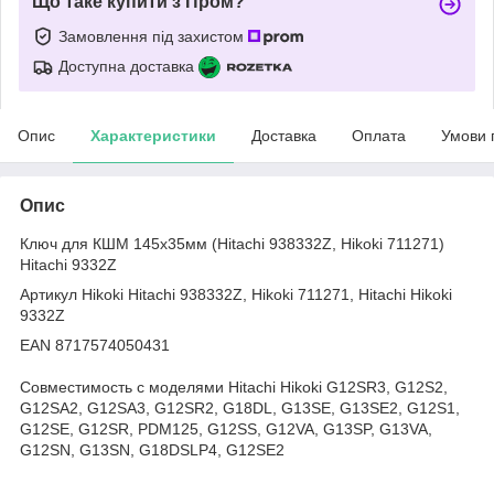
Що таке купити з Пром?
Замовлення під захистом
Доступна доставка
Опис
Характеристики
Доставка
Оплата
Умови 
Опис
Ключ для КШМ 145х35мм (Hitachi 938332Z, Hikoki 711271)
Hitachi 9332Z
Артикул Hikoki Hitachi 938332Z, Hikoki 711271, Hitachi Hikoki
9332Z
EAN 8717574050431
Совместимость с моделями Hitachi Hikoki G12SR3, G12S2,
G12SA2, G12SA3, G12SR2, G18DL, G13SE, G13SE2, G12S1,
G12SE, G12SR, PDM125, G12SS, G12VA, G13SP, G13VA,
G12SN, G13SN, G18DSLP4, G12SE2