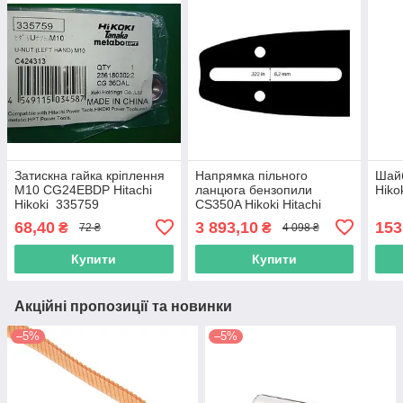
Затискна гайка кріплення
Напрямка пільного
Шайб
M10 CG24EBDP Hitachi
ланцюга бензопили
Hiko
Hikoki 335759
CS350A Hikoki Hitachi
960304Z
68,40
3 893,10
153
₴
₴
72 ₴
4 098 ₴
Купити
Купити
Акційні пропозиції та новинки
–5%
–5%