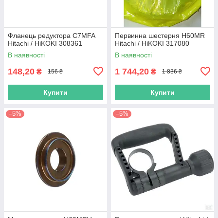
Фланець редуктора C7MFA
Первинна шестерня H60MR
Hitachi / HiKOKI 308361
Hitachi / HiKOKI 317080
В наявності
В наявності
148,20
1 744,20
₴
₴
156 ₴
1 836 ₴
Купити
Купити
–5%
–5%