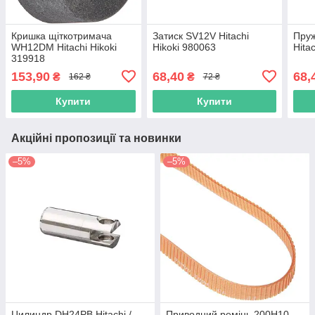
Кришка щіткотримача
Затиск SV12V Hitachi
Пру
WH12DM Hitachi Hikoki
Hikoki 980063
Hita
319918
153,90
68,40
68,
₴
₴
162 ₴
72 ₴
Купити
Купити
Акційні пропозиції та новинки
–5%
–5%
Цилиндр DH24PB Hitachi /
Приводний ремінь 200Н10