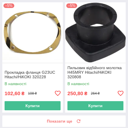
–5%
–5%
Пильовик відбійного молотка
Прокладка фланця G23UC
H45MRY Hitachi/HiKOKI
Hitachi/HiKOKI 320228
320808
В наявності
В наявності
102,60
250,80
₴
₴
108 ₴
264 ₴
Купити
Купити
Показати ще