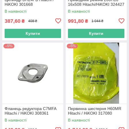
HiKOKI 301668
16х508 Hitachi/HiKOKI 324427
В наявності
В наявності
387,60
991,80
₴
₴
408 ₴
1 044 ₴
Купити
Купити
–5%
–5%
Фланець редуктора C7MFA
Первинна шестерня H60MR
Hitachi / HiKOKI 308361
Hitachi / HiKOKI 317080
В наявності
В наявності