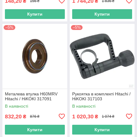
148,20
1 744,20
₴
₴
156 ₴
1 836 ₴
Купити
Купити
–5%
–5%
Металева втулка H60MRV
Рукоятка в комплекті Hitachi /
Hitachi / HiKOKI 317091
HiKOKI 317103
В наявності
В наявності
832,20
1 020,30
₴
₴
876 ₴
1 074 ₴
Купити
Купити