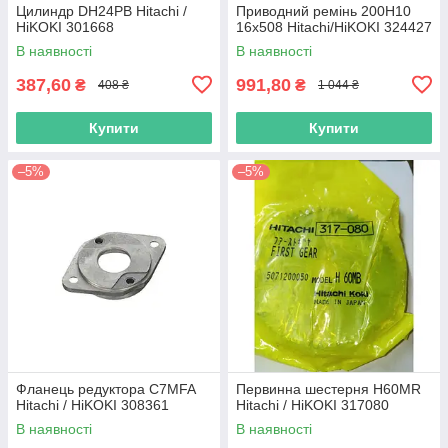
Цилиндр DH24PB Hitachi /
Приводний ремінь 200Н10
HiKOKI 301668
16х508 Hitachi/HiKOKI 324427
В наявності
В наявності
387,60
991,80
₴
₴
408 ₴
1 044 ₴
Купити
Купити
–5%
–5%
Фланець редуктора C7MFA
Первинна шестерня H60MR
Hitachi / HiKOKI 308361
Hitachi / HiKOKI 317080
В наявності
В наявності