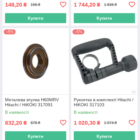
148,20
1 744,20
₴
₴
156 ₴
1 836 ₴
Купити
Купити
–5%
–5%
Металева втулка H60MRV
Рукоятка в комплекті Hitachi /
Hitachi / HiKOKI 317091
HiKOKI 317103
В наявності
В наявності
832,20
1 020,30
₴
₴
876 ₴
1 074 ₴
Купити
Купити