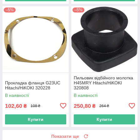
–5%
–5%
Пильовик відбійного молотка
Прокладка фланця G23UC
H45MRY Hitachi/HiKOKI
Hitachi/HiKOKI 320228
320808
В наявності
В наявності
102,60
250,80
₴
₴
108 ₴
264 ₴
Купити
Купити
Показати ще