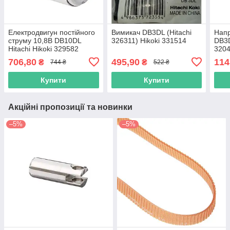
Електродвигун постійного
Вимикач DB3DL (Hitachi
Нап
струму 10,8В DB10DL
326311) Hikoki 331514
DB3D
Hitachi Hikoki 329582
320
706,80
495,90
114
₴
₴
744 ₴
522 ₴
Купити
Купити
Акційні пропозиції та новинки
–5%
–5%