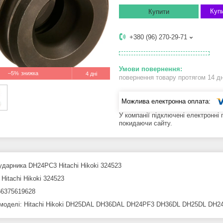
Купи
Купити
+380 (96) 270-29-71
–5%
4 дні
повернення товару протягом 14 д
У компанії підключені електронні
покидаючи сайту.
ударника DH24PC3 Hitachi Hikoki 324523
Hitachi Hikoki 324523
6375619628
 моделі: Hitachi Hikoki DH25DAL DH36DAL DH24PF3 DH36DL DH25DL DH2