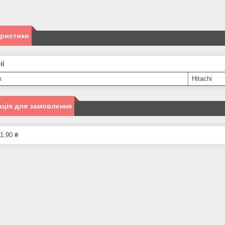
еристики
ні
к
Hitachi
ція для замовлення
1,90 ₴