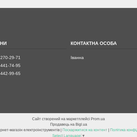
 270-29-71
Іванна
 441-74-95
 442-99-65
Сайт створений на маркетплейсі
Prom.ua
Продавець на Bigl.ua
ETOOL інтернет-магазін електроінструментів |
Поскаржитися на контент
|
Політика конфі
Select Language
▼