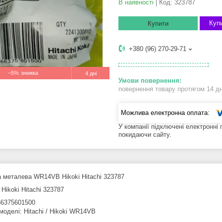
В наявності
Код:
323787
Купи
Купити
+380 (96) 270-29-71
–5%
4 дні
повернення товару протягом 14 д
У компанії підключені електронні
покидаючи сайту.
 металева WR14VB Hikoki Hitachi 323787
Hikoki Hitachi 323787
6375601500
моделі: Hitachi / Hikoki WR14VB