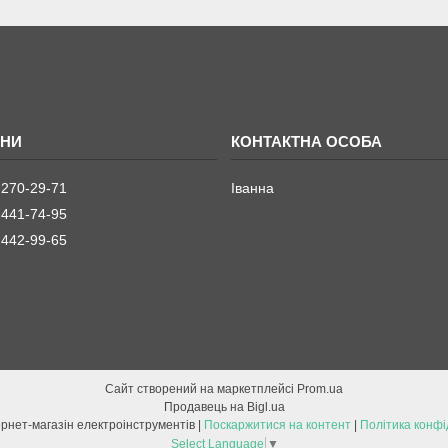
 270-29-71
Іванна
 441-74-95
 442-99-65
Сайт створений на маркетплейсі
Prom.ua
Продавець на Bigl.ua
ETOOL інтернет-магазін електроінструментів |
Поскаржитися на контент
|
Політика конфі
Select Language
▼