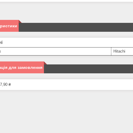
еристики
ні
к
Hitachi
ція для замовлення
7,90 ₴