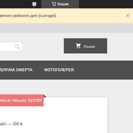
Кошик
жчого робочого дня (сьогодні).
Кошик
УБЛІЧНА ОФЕРТА
ФОТОГАЛЕРЕЯ
koki Hitachi 323787
айті — 300 ₴