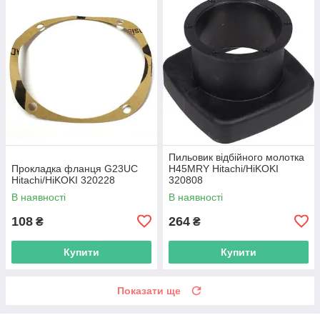
Пильовик відбійного молотка
Прокладка фланця G23UC
H45MRY Hitachi/HiKOKI
Hitachi/HiKOKI 320228
320808
В наявності
В наявності
108
264
₴
₴
Купити
Купити
Показати ще