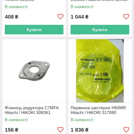
В наявності
В наявності
408
1 044
₴
₴
Купити
Купити
Фланець редуктора C7MFA
Первинна шестерня H60MR
Hitachi / HiKOKI 308361
Hitachi / HiKOKI 317080
В наявності
В наявності
156
1 836
₴
₴