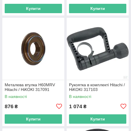
Купити
Купити
Металева втулка H60MRV
Рукоятка в комплекті Hitachi /
Hitachi / HiKOKI 317091
HiKOKI 317103
В наявності
В наявності
876
1 074
₴
₴
Купити
Купити