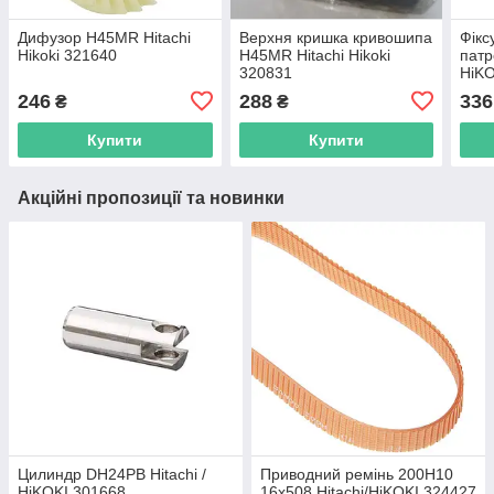
Дифузор H45MR Hitachi
Верхня кришка кривошипа
Фікс
Hikoki 321640
H45MR Hitachi Hikoki
патр
320831
HiKO
246
288
336
₴
₴
Купити
Купити
Акційні пропозиції та новинки
Цилиндр DH24PB Hitachi /
Приводний ремінь 200Н10
HiKOKI 301668
16х508 Hitachi/HiKOKI 324427