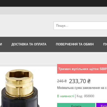
И
ДОСТАВКА ТА ОПЛАТА
ПОВЕРНЕННЯ ТА ОБМІН
П
Тримач вугільних щіток SB8V
233,70 ₴
246 ₴
Мінімальна сума замовлення на с
В наявності
Код:
958900
Купи
Купити