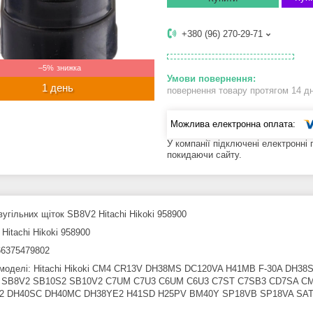
+380 (96) 270-29-71
–5%
1 день
повернення товару протягом 14 д
У компанії підключені електронні
покидаючи сайту.
угільних щіток SB8V2 Hitachi Hikoki 958900
Hitachi Hikoki 958900
6375479802
 моделі: Hitachi Hikoki CM4 CR13V DH38MS DC120VA H41MB F-30A DH
 SB8V2 SB10S2 SB10V2 C7UM C7U3 C6UM C6U3 C7ST C7SB3 CD7SA C
2 DH40SC DH40MC DH38YE2 H41SD H25PV BM40Y SP18VB SP18VA SAT