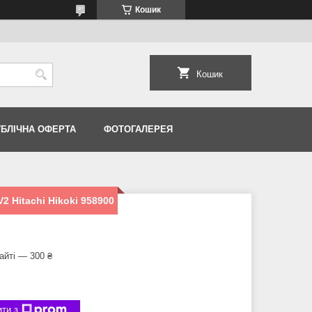
Кошик
Кошик
УБЛІЧНА ОФЕРТА
ФОТОГАЛЕРЕЯ
2 Hitachi Hikoki 958900
айті — 300 ₴
ти з