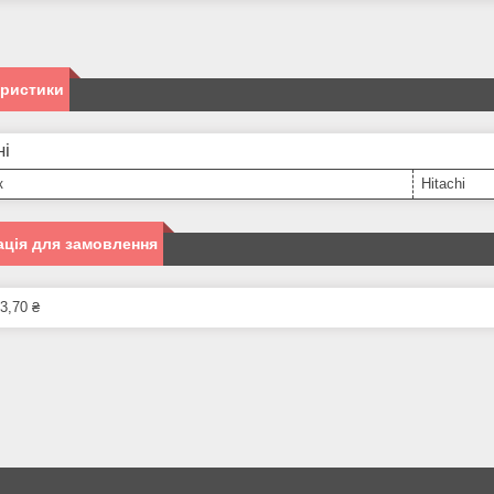
еристики
ні
к
Hitachi
ція для замовлення
3,70 ₴