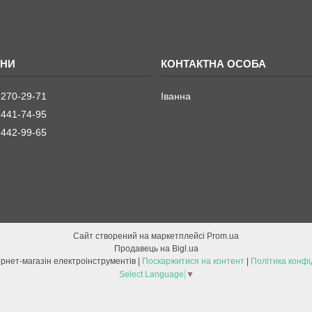
 270-29-71
Іванна
 441-74-95
 442-99-65
Сайт створений на маркетплейсі
Prom.ua
Продавець на Bigl.ua
ETOOL інтернет-магазін електроінструментів |
Поскаржитися на контент
|
Політика конфі
Select Language
▼