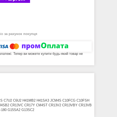
нів
за рахунок покупця
 платежі. Тепер ви можете купити будь-який товар не
38SS C7U2 C6U2 H41MB2 H41SA3 JCM4S C10FCG C10FSH
M4SB2 CR13VC CR17Y CM4ST CR13V2 CR13VBY CR13VB
-180 G15SA2 G13SC2