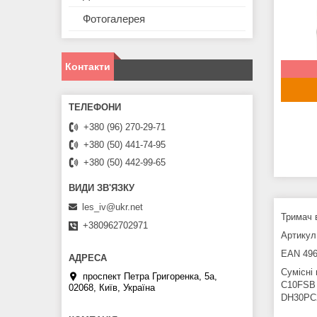
Фотогалерея
Контакти
+380 (96) 270-29-71
+380 (50) 441-74-95
+380 (50) 442-99-65
les_iv@ukr.net
Тримач в
+380962702971
Артикул 
EAN 496
Сумісні
проспект Петра Григоренка, 5а,
C10FSB
02068, Київ, Україна
DH30PC