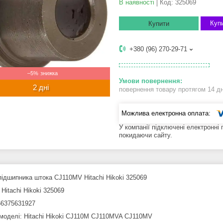
В наявності
Код:
325069
Купи
Купити
+380 (96) 270-29-71
–5%
2 дні
повернення товару протягом 14 д
У компанії підключені електронні
покидаючи сайту.
підшипника штока CJ110MV Hitachi Hikoki 325069
Hitachi Hikoki 325069
6375631927
 моделі: Hitachi Hikoki CJ110M CJ110MVA CJ110MV