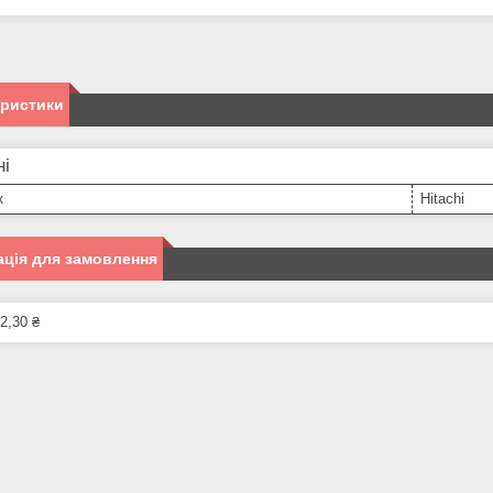
еристики
ні
к
Hitachi
ція для замовлення
2,30 ₴