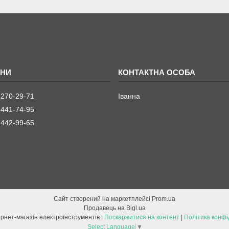
 270-29-71
Іванна
 441-74-95
 442-99-65
Сайт створений на маркетплейсі
Prom.ua
Продавець на Bigl.ua
ETOOL інтернет-магазін електроінструментів |
Поскаржитися на контент
|
Політика конфі
Select Language
▼