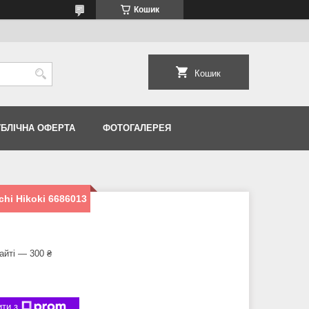
Кошик
Кошик
УБЛІЧНА ОФЕРТА
ФОТОГАЛЕРЕЯ
hi Hikoki 6686013
айті — 300 ₴
ти з