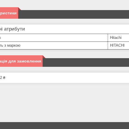
еристики
і атрибути
к
Hitachi
ть з маркою
HITACHI
ція для замовлення
2 ₴