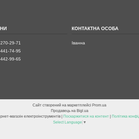
 270-29-71
Іванна
 441-74-95
 442-99-65
Сайт створений на маркетплейсі
Prom.ua
Продавець на Bigl.ua
ETOOL інтернет-магазін електроінструментів |
Поскаржитися на контент
|
Політика конфі
Select Language
▼