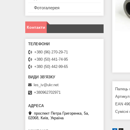
Фотогалерея
Контакти
+380 (96) 270-29-71
+380 (50) 441-74-95
+380 (50) 442-99-65
les_iv@ukr.net
Палець 
+380962702971
Артикул 
EAN 496
Сумісні
проспект Петра Григоренка, 5а,
02068, Київ, Україна