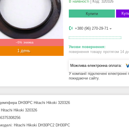
В наявності
Код:
320326
Купи
Купити
+380 (96) 270-29-71
–5%
1 день
повернення товару протягом 14 д
У компанії підключені електронні
покидаючи сайту.
демпфера DH30PC Hitachi Hikoki 320326
Hitachi Hikoki 320326
6375308256
 моделі: Hitachi Hikoki DH30PC2 DH30PC