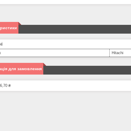
еристики
ні
к
Hitachi
ція для замовлення
6,70 ₴