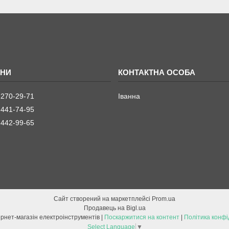
 270-29-71
Іванна
 441-74-95
 442-99-65
Сайт створений на маркетплейсі
Prom.ua
Продавець на Bigl.ua
ETOOL інтернет-магазін електроінструментів |
Поскаржитися на контент
|
Політика конфі
Select Language
▼