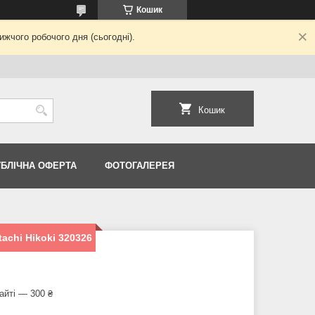
Кошик
жчого робочого дня (сьогодні).
Кошик
УБЛІЧНА ОФЕРТА
ФОТОГАЛЕРЕЯ
achi Hikoki 320326
айті — 300 ₴