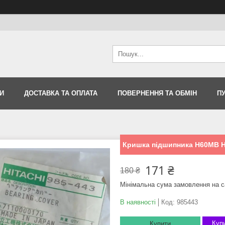
И
ДОСТАВКА ТА ОПЛАТА
ПОВЕРНЕННЯ ТА ОБМІН
П
Кришка підшипника H60MB Hi
171 ₴
180 ₴
Мінімальна сума замовлення на с
В наявності
Код:
985443
Купи
Купити