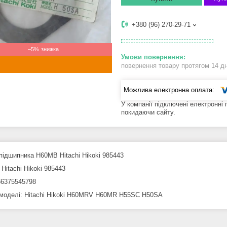
+380 (96) 270-29-71
–5%
повернення товару протягом 14 д
У компанії підключені електронні
покидаючи сайту.
підшипника H60MB Hitachi Hikoki 985443
Hitachi Hikoki 985443
6375545798
 моделі: Hitachi Hikoki H60MRV H60MR H55SC H50SA