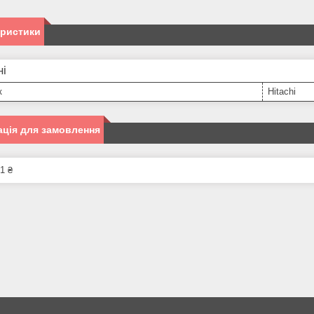
еристики
ні
к
Hitachi
ція для замовлення
1 ₴