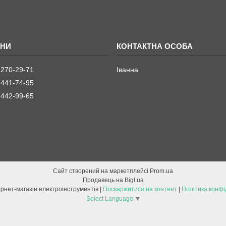
 270-29-71
Іванна
 441-74-95
 442-99-65
Сайт створений на маркетплейсі
Prom.ua
Продавець на Bigl.ua
ETOOL інтернет-магазін електроінструментів |
Поскаржитися на контент
|
Політика конфі
Select Language
▼