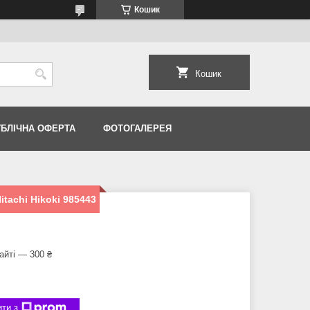
Кошик
Кошик
УБЛІЧНА ОФЕРТА
ФОТОГАЛЕРЕЯ
tachi Hikoki 985443
айті — 300 ₴
ти з