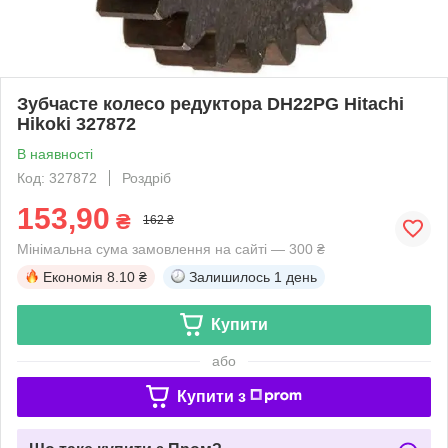
Зубчасте колесо редуктора DH22PG Hitachi
Hikoki 327872
В наявності
Код: 327872
Роздріб
153,90
₴
162 ₴
Мінімальна сума замовлення на сайті — 300 ₴
Економія
8.10 ₴
Залишилось
1 день
Купити
або
Купити з