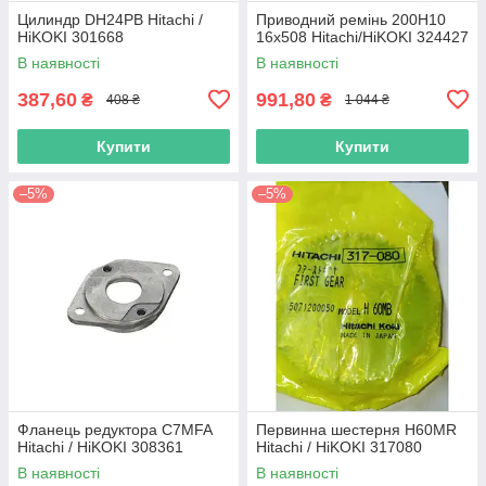
Цилиндр DH24PB Hitachi /
Приводний ремінь 200Н10
HiKOKI 301668
16х508 Hitachi/HiKOKI 324427
В наявності
В наявності
387,60
991,80
₴
₴
408 ₴
1 044 ₴
Купити
Купити
–5%
–5%
Фланець редуктора C7MFA
Первинна шестерня H60MR
Hitachi / HiKOKI 308361
Hitachi / HiKOKI 317080
В наявності
В наявності