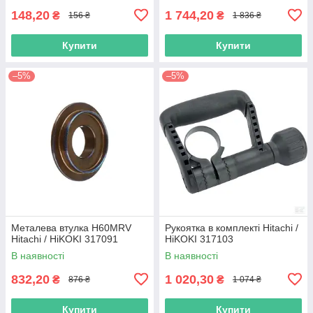
148,20
1 744,20
₴
₴
156 ₴
1 836 ₴
Купити
Купити
–5%
–5%
Металева втулка H60MRV
Рукоятка в комплекті Hitachi /
Hitachi / HiKOKI 317091
HiKOKI 317103
В наявності
В наявності
832,20
1 020,30
₴
₴
876 ₴
1 074 ₴
Купити
Купити