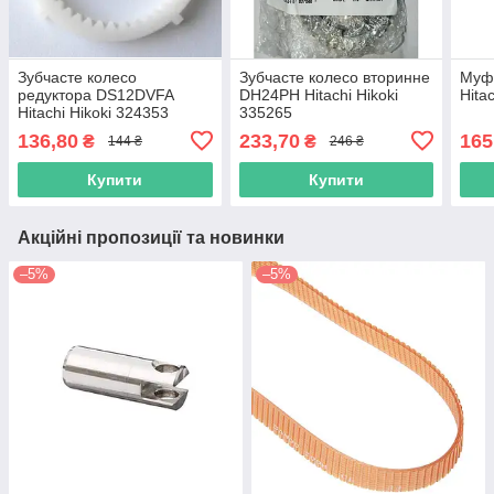
Зубчасте колесо
Зубчасте колесо вторинне
Муф
редуктора DS12DVFA
DH24PH Hitachi Hikoki
Hita
Hitachi Hikoki 324353
335265
136,80
233,70
165
₴
₴
144 ₴
246 ₴
Купити
Купити
Акційні пропозиції та новинки
–5%
–5%