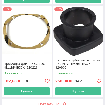
–5%
–5%
Пильовик відбійного молотка
Прокладка фланця G23UC
H45MRY Hitachi/HiKOKI
Hitachi/HiKOKI 320228
320808
В наявності
В наявності
102,60
250,80
₴
₴
108 ₴
264 ₴
Купити
Купити
Показати ще