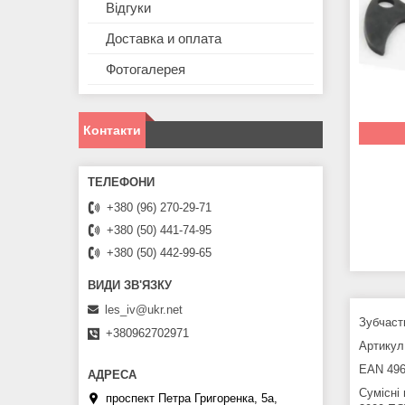
Відгуки
Доставка и оплата
Фотогалерея
Контакти
+380 (96) 270-29-71
+380 (50) 441-74-95
+380 (50) 442-99-65
les_iv@ukr.net
Зубчаст
+380962702971
Артикул 
EAN 496
Сумісні
проспект Петра Григоренка, 5а,