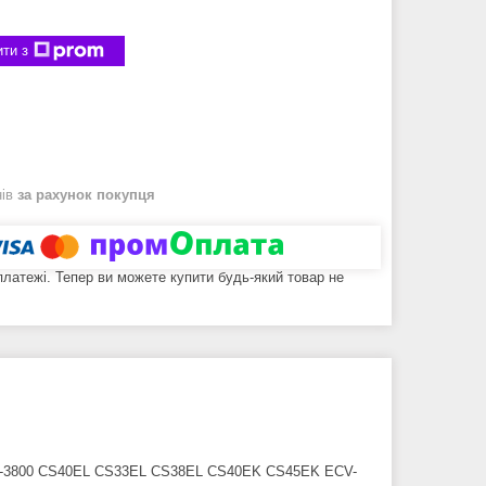
ти з
нів
за рахунок покупця
 платежі. Тепер ви можете купити будь-який товар не
ECV-3800 CS40EL CS33EL CS38EL CS40EK CS45EK ECV-