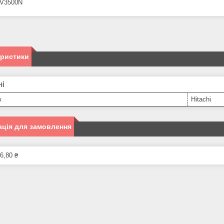
CV3500N
еристики
ні
к
Hitachi
ція для замовлення
6,80 ₴