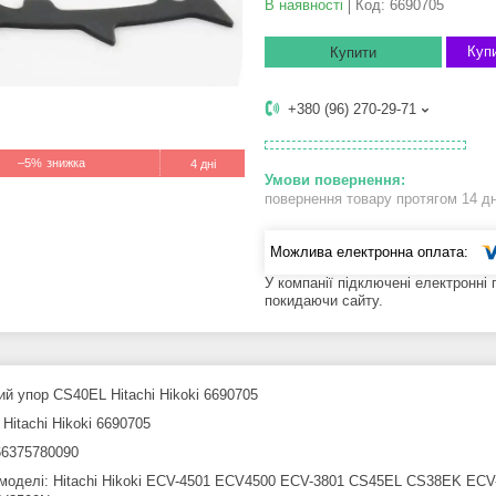
В наявності
Код:
6690705
Купи
Купити
+380 (96) 270-29-71
–5%
4 дні
повернення товару протягом 14 д
У компанії підключені електронні
покидаючи сайту.
ий упор CS40EL Hitachi Hikoki 6690705
Hitachi Hikoki 6690705
6375780090
 моделі: Hitachi Hikoki ECV-4501 ECV4500 ECV-3801 CS45EL CS38EK 