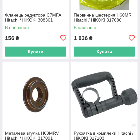
Фланець редуктора C7MFA
Первинна шестерня H60MR
Hitachi / HiKOKI 308361
Hitachi / HiKOKI 317080
В наявності
В наявності
156
1 836
₴
₴
Купити
Купити
Металева втулка H60MRV
Рукоятка в комплекті Hitachi /
Hitachi / HiKOKI 317091
HiKOKI 317103