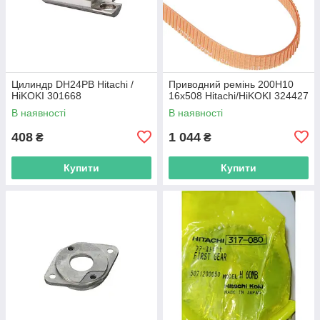
Цилиндр DH24PB Hitachi /
Приводний ремінь 200Н10
HiKOKI 301668
16х508 Hitachi/HiKOKI 324427
В наявності
В наявності
408
1 044
₴
₴
Купити
Купити