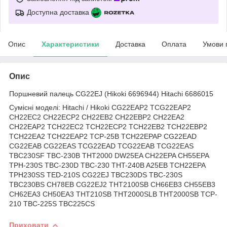
Доступна доставка
Опис
Характеристики
Доставка
Оплата
Умови 
Опис
Поршневий палець CG22EJ (Hikoki 6696944) Hitachi 6686015
Сумісні моделі: Hitachi / Hikoki CG22EAP2 TCG22EAP2
CH22EC2 CH22ECP2 CH22EB2 CH22EBP2 CH22EA2
CH22EAP2 TCH22EC2 TCH22ECP2 TCH22EB2 TCH22EBP2
TCH22EA2 TCH22EAP2 TCP-25B TCH22EPAP CG22EAD
CG22EAB CG22EAS TCG22EAD TCG22EAB TCG22EAS
TBC230SF TBC-230B THT2000 DW25EA CH22EPA CH55EPA
TPH-230S TBC-230D TBC-230 THT-240B A25EB TCH22EPA
TPH230SS TED-210S CG22EJ TBC230DS TBC-230S
TBC230BS CH78EB CG22EJ2 THT2100SB CH66EB3 CH55EB3
CH62EA3 CH50EA3 THT210SB THT2000SLB THT2000SB TCP-
210 TBC-225S TBC225CS
Приховати