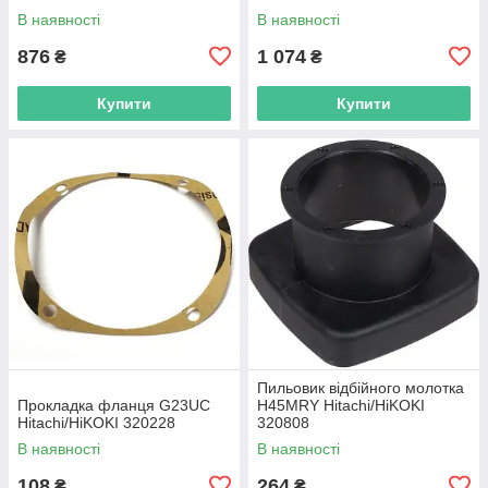
В наявності
В наявності
876
1 074
₴
₴
Купити
Купити
Пильовик відбійного молотка
Прокладка фланця G23UC
H45MRY Hitachi/HiKOKI
Hitachi/HiKOKI 320228
320808
В наявності
В наявності
108
264
₴
₴