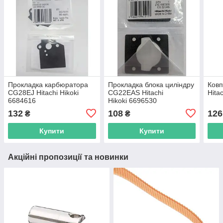
Прокладка карбюратора
Прокладка блока циліндру
Ков
CG28EJ Hitachi Hikoki
CG22EAS Hitachi
Hita
6684616
Hikoki 6696530
132
108
126
₴
₴
Купити
Купити
Акційні пропозиції та новинки