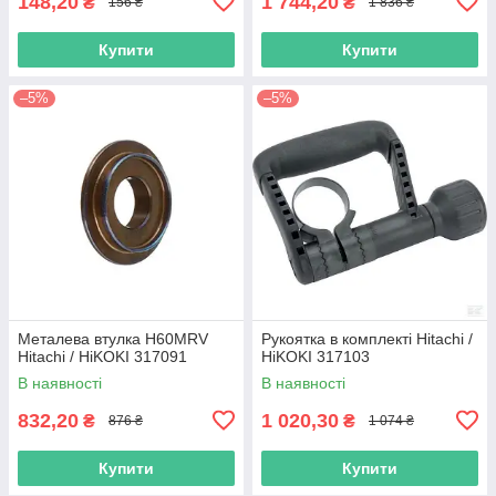
148,20
1 744,20
₴
₴
156 ₴
1 836 ₴
Купити
Купити
–5%
–5%
Металева втулка H60MRV
Рукоятка в комплекті Hitachi /
Hitachi / HiKOKI 317091
HiKOKI 317103
В наявності
В наявності
832,20
1 020,30
₴
₴
876 ₴
1 074 ₴
Купити
Купити