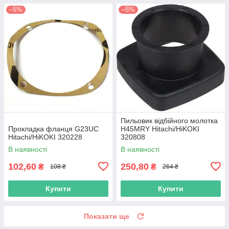
–5%
–5%
Пильовик відбійного молотка
Прокладка фланця G23UC
H45MRY Hitachi/HiKOKI
Hitachi/HiKOKI 320228
320808
В наявності
В наявності
102,60
250,80
₴
₴
108 ₴
264 ₴
Купити
Купити
Показати ще