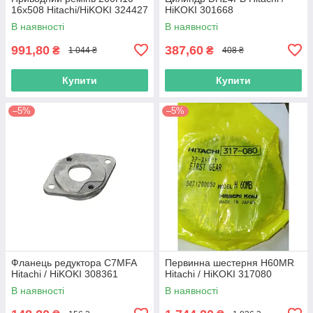
16х508 Hitachi/HiKOKI 324427
HiKOKI 301668
В наявності
В наявності
991,80
387,60
₴
₴
1 044 ₴
408 ₴
Купити
Купити
–5%
–5%
Фланець редуктора C7MFA
Первинна шестерня H60MR
Hitachi / HiKOKI 308361
Hitachi / HiKOKI 317080
В наявності
В наявності