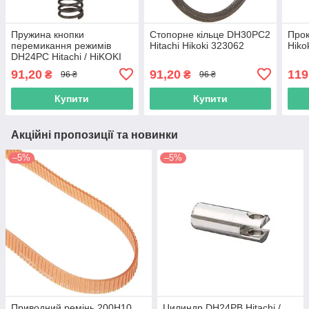
Пружина кнопки
Стопорне кільце DH30PC2
Прок
перемикання режимів
Hitachi Hikoki 323062
Hiko
DH24PC Hitachi / HiKOKI
317223
91,20
91,20
119
₴
₴
96 ₴
96 ₴
Купити
Купити
Акційні пропозиції та новинки
–5%
–5%
Приводний ремінь 200Н10
Цилиндр DH24PB Hitachi /