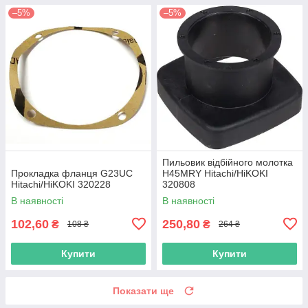
–5%
–5%
Пильовик відбійного молотка
Прокладка фланця G23UC
H45MRY Hitachi/HiKOKI
Hitachi/HiKOKI 320228
320808
В наявності
В наявності
102,60
250,80
₴
₴
108 ₴
264 ₴
Купити
Купити
Показати ще