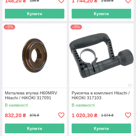
148,20
1 744,20
₴
₴
156 ₴
1 836 ₴
Купити
Купити
–5%
–5%
Металева втулка H60MRV
Рукоятка в комплекті Hitachi /
Hitachi / HiKOKI 317091
HiKOKI 317103
В наявності
В наявності
832,20
1 020,30
₴
₴
876 ₴
1 074 ₴
Купити
Купити