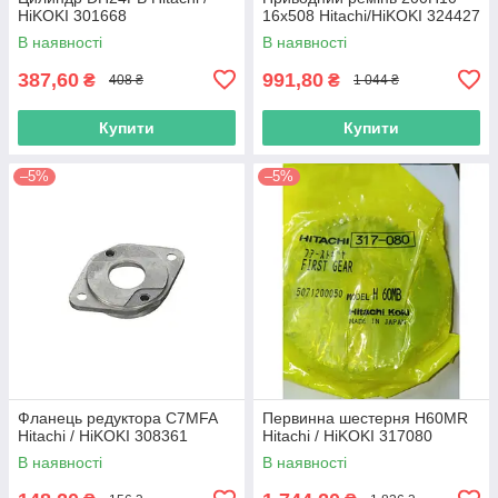
HiKOKI 301668
16х508 Hitachi/HiKOKI 324427
В наявності
В наявності
387,60
991,80
₴
₴
408 ₴
1 044 ₴
Купити
Купити
–5%
–5%
Фланець редуктора C7MFA
Первинна шестерня H60MR
Hitachi / HiKOKI 308361
Hitachi / HiKOKI 317080
В наявності
В наявності