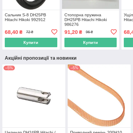
Сальник S-8 DH25PB
Стопорна пружина
Ущі
Hitachi Hikoki 992912
DH25PB Hitachi Hikoki
Hita
986276
68,40
91,20
68,
₴
₴
72 ₴
96 ₴
Купити
Купити
Акційні пропозиції та новинки
–5%
–5%
Цилиндр DH24PB Hitachi /
Приводний ремінь 200Н10