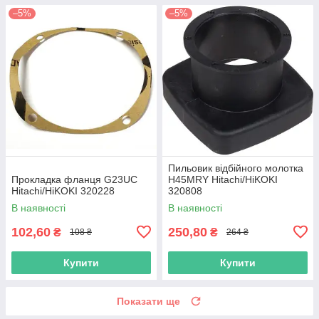
–5%
–5%
Пильовик відбійного молотка
Прокладка фланця G23UC
H45MRY Hitachi/HiKOKI
Hitachi/HiKOKI 320228
320808
В наявності
В наявності
102,60
250,80
₴
₴
108 ₴
264 ₴
Купити
Купити
Показати ще