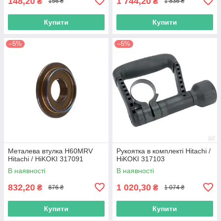
148,20
1 744,20
₴
₴
156 ₴
1 836 ₴
Купити
Купити
–5%
–5%
Металева втулка H60MRV
Рукоятка в комплекті Hitachi /
Hitachi / HiKOKI 317091
HiKOKI 317103
В наявності
В наявності
832,20
1 020,30
₴
₴
876 ₴
1 074 ₴
Купити
Купити