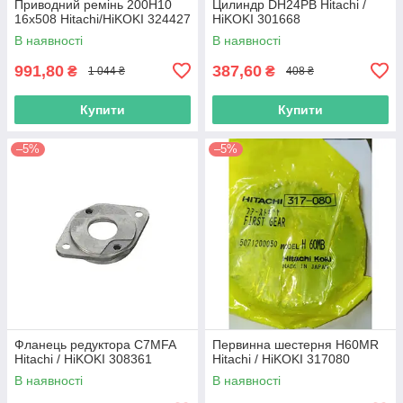
Приводний ремінь 200Н10
Цилиндр DH24PB Hitachi /
16х508 Hitachi/HiKOKI 324427
HiKOKI 301668
В наявності
В наявності
991,80
387,60
₴
₴
1 044 ₴
408 ₴
Купити
Купити
–5%
–5%
Фланець редуктора C7MFA
Первинна шестерня H60MR
Hitachi / HiKOKI 308361
Hitachi / HiKOKI 317080
В наявності
В наявності