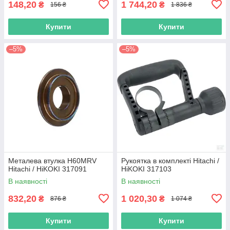
148,20
1 744,20
₴
₴
156 ₴
1 836 ₴
Купити
Купити
–5%
–5%
Металева втулка H60MRV
Рукоятка в комплекті Hitachi /
Hitachi / HiKOKI 317091
HiKOKI 317103
В наявності
В наявності
832,20
1 020,30
₴
₴
876 ₴
1 074 ₴
Купити
Купити