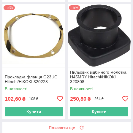
–5%
–5%
Пильовик відбійного молотка
Прокладка фланця G23UC
H45MRY Hitachi/HiKOKI
Hitachi/HiKOKI 320228
320808
В наявності
В наявності
102,60
250,80
₴
₴
108 ₴
264 ₴
Купити
Купити
Показати ще