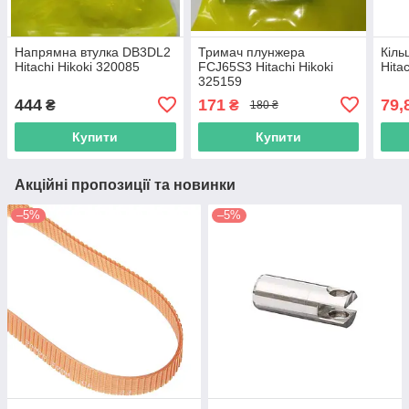
Напрямна втулка DB3DL2
Тримач плунжера
Кіль
Hitachi Hikoki 320085
FCJ65S3 Hitachi Hikoki
Hita
325159
444
171
79,
₴
₴
180 ₴
Купити
Купити
Акційні пропозиції та новинки
–5%
–5%