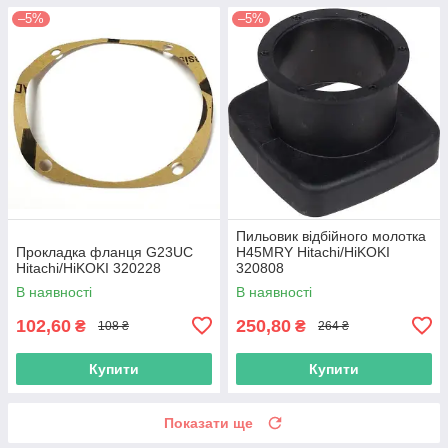
–5%
–5%
Пильовик відбійного молотка
Прокладка фланця G23UC
H45MRY Hitachi/HiKOKI
Hitachi/HiKOKI 320228
320808
В наявності
В наявності
102,60
250,80
₴
₴
108 ₴
264 ₴
Купити
Купити
Показати ще