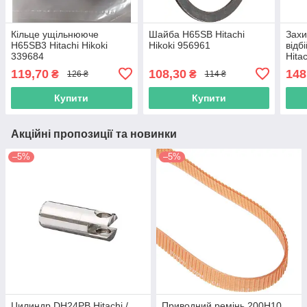
Кільце ущільнююче
Шайба H65SB Hitachi
Захи
H65SB3 Hitachi Hikoki
Hikoki 956961
відб
339684
Hita
119,70
108,30
148
₴
₴
126 ₴
114 ₴
Купити
Купити
Акційні пропозиції та новинки
–5%
–5%
Цилиндр DH24PB Hitachi /
Приводний ремінь 200Н10