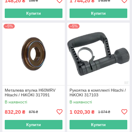
148,20
1 744,20
₴
₴
156 ₴
1 836 ₴
Купити
Купити
–5%
–5%
Металева втулка H60MRV
Рукоятка в комплекті Hitachi /
Hitachi / HiKOKI 317091
HiKOKI 317103
В наявності
В наявності
832,20
1 020,30
₴
₴
876 ₴
1 074 ₴
Купити
Купити