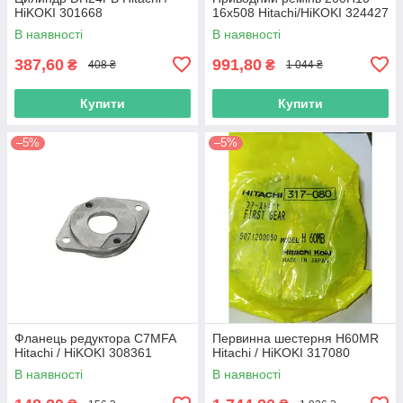
HiKOKI 301668
16х508 Hitachi/HiKOKI 324427
В наявності
В наявності
387,60
991,80
₴
₴
408 ₴
1 044 ₴
Купити
Купити
–5%
–5%
Фланець редуктора C7MFA
Первинна шестерня H60MR
Hitachi / HiKOKI 308361
Hitachi / HiKOKI 317080
В наявності
В наявності